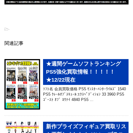
-
関連記事
★週間ゲームソフトランキング
PS5強化買取情報！！！！！
★12/22現在
ｿﾌﾄ名 会員買取価格 PS5 ﾓﾝｽﾀｰﾊﾝﾀｰﾜｲﾙｽﾞ 1540
PS5 ｸﾚｰﾙｵﾌﾞｽｷｭｰﾙ:ｴｸｽﾍﾟﾃﾞｨｼｮﾝ 33 3960 PS5
ｺﾞｰｽﾄ ｵﾌﾞ ﾖｳﾃｲ 4840 PS5 …
新作プライズフィギュア買取リス