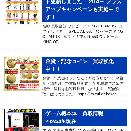
ト更新しました！ 2/14～ プラス
アップキャンペーンも実施中で
す！
名称 買取金額 ワンピース KING OF ARTIST ル
フィ ワノ国 Ⅱ SPECIAL 660 ワンピース KING
OF ARTIST ルフィ ギア5 Ⅲ 550 ワンピース
KING OF …
金貨・記念コイン 買取強化
中！！
金貨・記念コイン、なんでも買取ります！ 金貨
なら額面以上で買取ります！ 宅配買取ご希望の
場合、送料はお客様負担になります。 宅配買
取、はじめました！ https://kaitori.chibakan. …
ゲーム機本体 買取情報
2024/4/8現在
NSW 未使用 中古品 NSW 有機EL版 ﾈｵﾝ/ﾎﾜｲﾄ