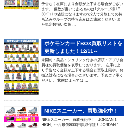
予告なく在庫により金額が上下する場合がござい
ます。 個数が書いてあるものは1グループ様1日
30ﾊﾟｯｸの値段になりますので2人で分散しての持
ち込みやループの持ち込みはご遠慮ください ま
た規定数揃い次第 …
ポケモンカードBOX買取リストを
更新しました！12/11～
未開封・美品・シュリンク付きの店頭・アプリ会
員様の買取価格を表示しております。 在庫によ
り予告なく金額が上下する場合と買取上限や、お
振込対応になる場合がございます。予めご了承く
ださい。 状態によっては …
NIKEスニーカー、買取強化中！
NIKEスニーカー、買取強化中！ JORDAN 1
HIGH、中古最低8000円買取保証！ JORDAN 1