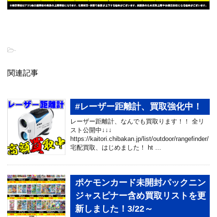
-
関連記事
#レーザー距離計、買取強化中！
レーザー距離計、なんでも買取ります！！ 全リ
スト公開中↓↓↓
https://kaitori.chibakan.jp/list/outdoor/rangefinder/
宅配買取、はじめました！ ht …
ポケモンカード未開封パックニン
ジャスピナー含め買取リストを更
新しました！3/22～