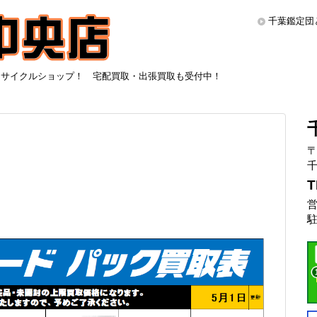
千葉鑑定団
リサイクルショップ！ 宅配買取・出張買取も受付中！
〒
千
T
営
駐