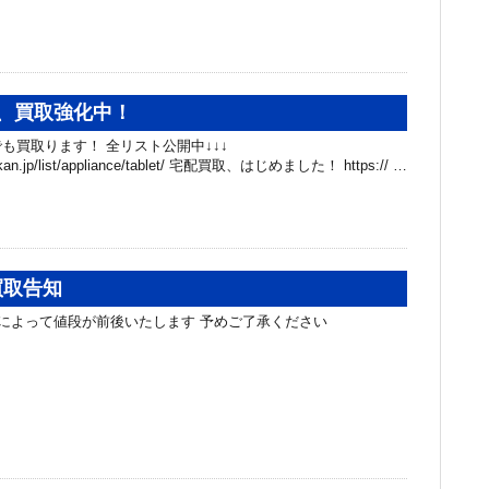
、買取強化中！
も買取ります！ 全リスト公開中↓↓↓
hibakan.jp/list/appliance/tablet/ 宅配買取、はじめました！ https:// …
買取告知
によって値段が前後いたします 予めご了承ください