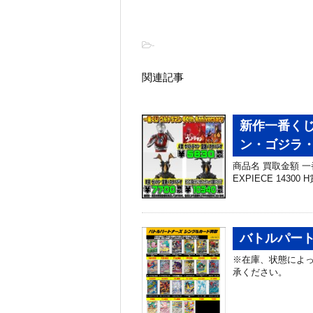
-
関連記事
新作一番くじ
ン・ゴジラ
商品名 買取金額 一番
EXPIECE 14300 
バトルパート
※在庫、状態によっ
承ください。