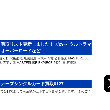
買取リスト更新しました！ 7/29～ ウルトラマ
・オーバーロードなど
くじ 呪術廻戦 死滅回游 ～弐～ G賞 乙骨憂太 MASTERLISE
H賞 髙羽史彦 MASTERLISE EXPIECE 2420 I賞 石流龍 …
ナーズシングルカード買取0127
て当日であっても金額が上下する場合がございます。 予めご了