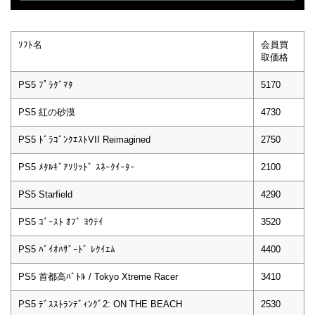
ｿﾌﾄ名
会員買
取価格
PS5 ﾌﾟﾗｸﾞﾏﾀ
5170
PS5 紅の砂漠
4730
PS5 ﾄﾞﾗｺﾞﾝｸｴｽﾄVII Reimagined
2750
PS5 ﾒﾀﾙｷﾞｱｿﾘｯﾄﾞ ｽﾈｰｸｲｰﾀｰ
2100
PS5 Starfield
4290
PS5 ｺﾞｰｽﾄ ｵﾌﾞ ﾖｳﾃｲ
3520
PS5 ﾊﾞｲｵﾊｻﾞｰﾄﾞ ﾚｸｲｴﾑ
4400
PS5 首都高ﾊﾞﾄﾙ / Tokyo Xtreme Racer
3410
PS5 ﾃﾞｽｽﾄﾗﾝﾃﾞｨﾝｸﾞ2: ON THE BEACH
2530