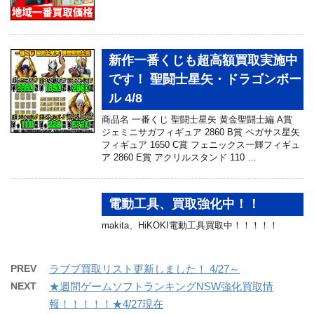
新作一番くじも超高額買取実施中
です！ 聖闘士星矢・ドラゴンボー
ル 4/8
商品名 一番くじ 聖闘士星矢 黄金聖闘士編 A賞
ジェミニサガフィギュア 2860 B賞 ペガサス星矢
フィギュア 1650 C賞 フェニックス一輝フィギュ
ア 2860 E賞 アクリルスタンド 110 …
電動工具、買取強化中！！
makita、HiKOKI電動工具買取中！！！！！
PREV
ラブブ買取リスト更新しました！ 4/27～
NEXT
★週間ゲームソフトランキングNSW強化買取情
報！！！！！★4/27現在