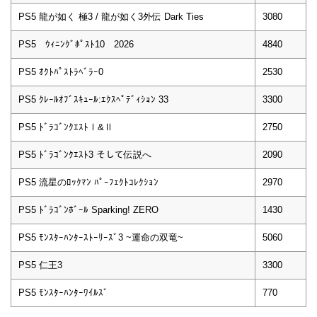
PS5 龍が如く 極3 / 龍が如く3外伝 Dark Ties
3080
PS5 ｳｨﾆﾝｸﾞﾎﾟｽﾄ10 2026
4840
PS5 ｵｸﾄﾊﾟｽﾄﾗﾍﾞﾗｰ0
2530
PS5 ｸﾚｰﾙｵﾌﾞｽｷｭｰﾙ:ｴｸｽﾍﾟﾃﾞｨｼｮﾝ 33
3300
PS5 ﾄﾞﾗｺﾞﾝｸｴｽﾄⅠ&Ⅱ
2750
PS5 ﾄﾞﾗｺﾞﾝｸｴｽﾄ3 そして伝説へ
2090
PS5 流星のﾛｯｸﾏﾝ ﾊﾟｰﾌｪｸﾄｺﾚｸｼｮﾝ
2970
PS5 ﾄﾞﾗｺﾞﾝﾎﾞｰﾙ Sparking! ZERO
1430
PS5 ﾓﾝｽﾀｰﾊﾝﾀｰｽﾄｰﾘｰｽﾞ3 ~運命の双竜~
5060
PS5 仁王3
3300
PS5 ﾓﾝｽﾀｰﾊﾝﾀｰﾜｲﾙｽﾞ
770