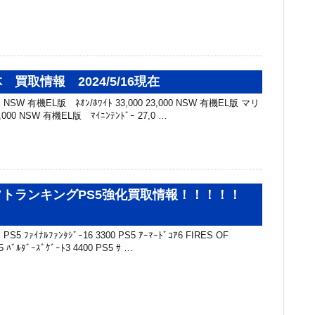
買取情報 2024/5/16現在
SW 有機EL版 ﾈｵﾝ/ﾎﾜｲﾄ 33,000 23,000 NSW 有機EL版 マリ
,000 NSW 有機EL版 ﾏｲﾆﾝﾃﾝﾄﾞｰ 27,0 …
トランキングPS5強化買取情報！！！！！
 ﾌｧｲﾅﾙﾌｧﾝﾀｼﾞｰ16 3300 PS5 ｱｰﾏｰﾄﾞｺｱ6 FIRES OF
 ﾊﾞﾙﾀﾞｰｽﾞｹﾞｰﾄ3 4400 PS5 ｻ …