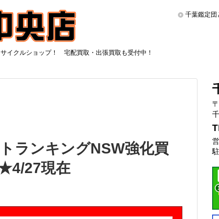
千葉鑑定団
リサイクルショップ！ 宅配買取・出張買取も受付中！
〒
千
T
営
トランキングNSW強化買
駐
4/27現在