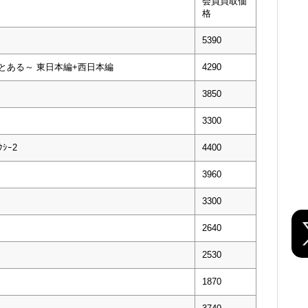
会員買取価
格
5390
っとある～ 東日本編+西日本編
4290
3850
3300
ｸｼｰ2
4400
3960
3300
2640
2530
1870