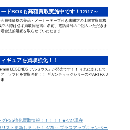
ードBOXも高額買取実施中です！12/17～
リ会員様価格の美品・メーカーテープ付き未開封の上限買取価格
成立の際は必ず買取同意書に名前、電話番号のご記入いただきま
場合法的処置を取らせていただきま …
フィギュアを買取強化！！
émon LEGENDS アルセウス』が発売です！！ それにあわせて
ア、ソフビを買取強化！！ ギガンティックシリーズやARTFX J
未 …
グPS5強化買取情報！！！！！★4/27現在
リスト更新しました！ 4/29～ プラスアップキャンペー