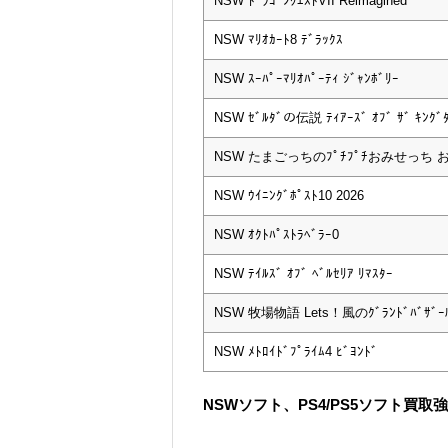
NSW ﾄﾞﾗｺﾞﾝｸｴｽﾄVII Reimagined
NSW ﾏﾘｵｶｰﾄ8 ﾃﾞﾗｯｸｽ
NSW ｽｰﾊﾟｰﾏﾘｵﾊﾟｰﾃｨ ｼﾞｬﾝﾎﾞﾘｰ
NSW ｾﾞﾙﾀﾞの伝説 ﾃｨｱｰｽﾞ ｵﾌﾞ ｻﾞ ｷﾝｸﾞ
NSW たまごっちのﾌﾟﾁﾌﾟﾁおみせっち
NSW ｳｲﾆﾝｸﾞﾎﾟｽﾄ10 2026
NSW ｵｸﾄﾊﾟｽﾄﾗﾍﾞﾗｰ0
NSW ﾃｲﾙｽﾞ ｵﾌﾞ ﾍﾞﾙｾﾘｱ ﾘﾏｽﾀｰ
NSW 牧場物語 Lets！風のｸﾞﾗﾝﾄﾞﾊﾞｻﾞｰ
NSW ﾒﾄﾛｲﾄﾞﾌﾟﾗｲﾑ4 ﾋﾞﾖﾝﾄﾞ
NSWソフト、PS4/PS5ソフト買