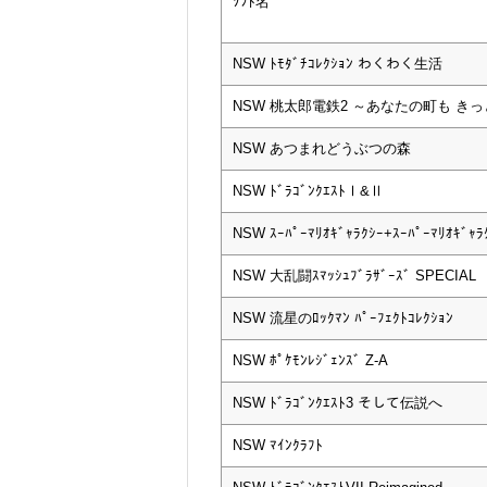
ｿﾌﾄ名
NSW ﾄﾓﾀﾞﾁｺﾚｸｼｮﾝ わくわく生活
NSW 桃太郎電鉄2 ～あなたの町も き
NSW あつまれどうぶつの森
NSW ﾄﾞﾗｺﾞﾝｸｴｽﾄⅠ&Ⅱ
NSW ｽｰﾊﾟｰﾏﾘｵｷﾞｬﾗｸｼｰ+ｽｰﾊﾟｰﾏﾘｵｷﾞｬﾗ
NSW 大乱闘ｽﾏｯｼｭﾌﾞﾗｻﾞｰｽﾞ SPECIAL
NSW 流星のﾛｯｸﾏﾝ ﾊﾟｰﾌｪｸﾄｺﾚｸｼｮﾝ
NSW ﾎﾟｹﾓﾝﾚｼﾞｪﾝｽﾞ Z-A
NSW ﾄﾞﾗｺﾞﾝｸｴｽﾄ3 そして伝説へ
NSW ﾏｲﾝｸﾗﾌﾄ