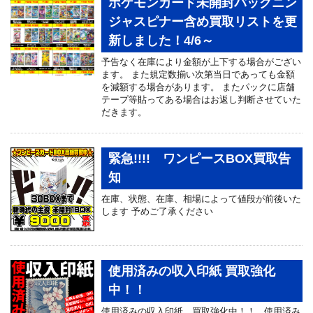
ポケモンカード未開封パックニン
ジャスピナー含め買取リストを更
新しました！4/6～
予告なく在庫により金額が上下する場合がござい
ます。 また規定数揃い次第当日であっても金額
を減額する場合があります。 またパックに店舗
テープ等貼ってある場合はお返し判断させていた
だきます。
緊急!!!! ワンピースBOX買取告
知
在庫、状態、在庫、相場によって値段が前後いた
します 予めご了承ください
使用済みの収入印紙 買取強化
中！！
使用済みの収入印紙、買取強化中！！ 使用済み