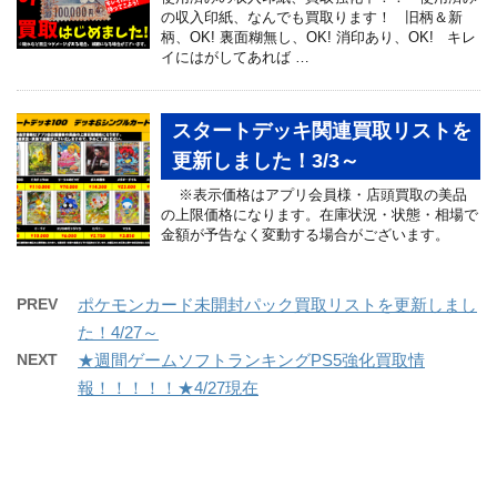
の収入印紙、なんでも買取ります！ 旧柄＆新
柄、OK! 裏面糊無し、OK! 消印あり、OK! キレ
イにはがしてあれば …
スタートデッキ関連買取リストを
更新しました！3/3～
※表示価格はアプリ会員様・店頭買取の美品
の上限価格になります。在庫状況・状態・相場で
金額が予告なく変動する場合がございます。
PREV
ポケモンカード未開封パック買取リストを更新しまし
た！4/27～
NEXT
★週間ゲームソフトランキングPS5強化買取情
報！！！！！★4/27現在