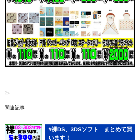
-
関連記事
#裸DS、3DSソフト まとめて買
います！