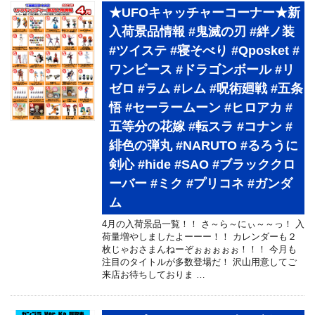
★UFOキャッチャーコーナー★新
入荷景品情報 #鬼滅の刃 #絆ノ装
#ツイステ #寝そべり #Qposket #
ワンピース #ドラゴンボール #リ
ゼロ #ラム #レム #呪術廻戦 #五条
悟 #セーラームーン #ヒロアカ #
五等分の花嫁 #転スラ #コナン #
緋色の弾丸 #NARUTO #るろうに
剣心 #hide #SAO #ブラッククロ
ーバー #ミク #プリコネ #ガンダ
ム
4月の入荷景品一覧！！ さ～ら～にぃ～～っ！ 入
荷量増やしましたよーーー！！ カレンダーも２
枚じゃおさまんねーぞぉぉぉぉぉ！！！ 今月も
注目のタイトルが多数登場だ！ 沢山用意してご
来店お待ちしておりま …