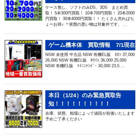
ケース無し、ソフトのみDS、3DS まとめ買
取！ 5本300円買取！ 10本700円買取！ 20本2000
円買取！ 30本4000円買取！！ たくさん売ればち
ょーお得♪ ＊状態の悪い物は対象外です。 …
ゲーム機本体 買取情報 7/1現在
NSW 未使用 中古品 NSW 有機EL版 ﾈｵﾝ 37,000
26,000 NSW 有機EL版 ﾎﾜｲﾄ 36,000 25,000
NSW 有機EL版 ﾏｲﾆﾝﾃﾝﾄﾞｰ 30,000 23,5 …
本日（1/24）のみ緊急買取告
知！！！！！！！！！！
在庫、状態、相場によって値段が前後いたします
予めご了承ください