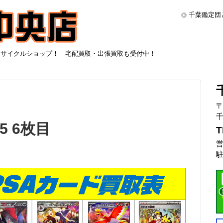
千葉鑑定団
リサイクルショップ！ 宅配買取・出張買取も受付中！
〒
千
5 6枚目
T
営
駐