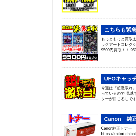
こちらも緊
もっともっと買取ま
ックアートコレクショ
9500円買取！！ 9
UFOキャッ
今週は『超激取れ』
っているので 見逃
ターが目じるしです(‘
Canon 
Canon純正トナー
https://kaitori