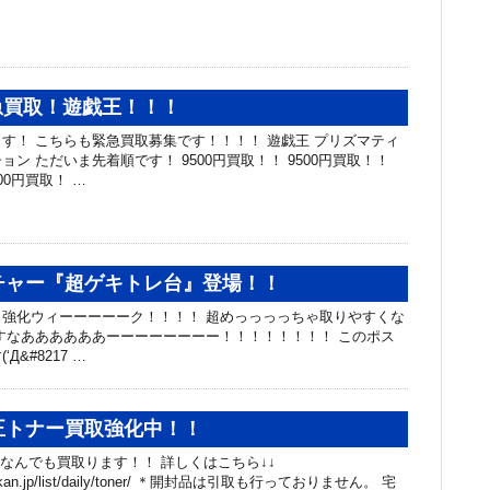
急買取！遊戯王！！！
す！ こちらも緊急買取募集です！！！！ 遊戯王 プリズマティ
ン ただいま先着順です！ 9500円買取！！ 9500円買取！！
500円買取！ …
チャー『超ゲキトレ台』登場！！
強化ウィーーーーーク！！！！ 超めっっっっちゃ取りやすくな
すなああああああーーーーーーーー！！！！！！！！ このポス
Д&#8217 …
純正トナー買取強化中！！
 なんでも買取ります！！ 詳しくはこちら↓↓
.chibakan.jp/list/daily/toner/ ＊開封品は引取も行っておりません。 宅