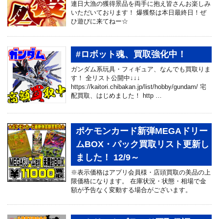
連日大漁の獲得景品を両手に抱え皆さんお楽しみ
いただいております！ 爆獲祭は本日最終日！ぜ
ひ遊びに来てねー☆
#ロボット魂、買取強化中！
ガンダム系玩具・フィギュア、なんでも買取りま
す！ 全リスト公開中↓↓↓
https://kaitori.chibakan.jp/list/hobby/gundam/ 宅
配買取、はじめました！ http …
ポケモンカード新弾MEGAドリー
ムBOX・パック買取リスト更新し
ました！ 12/9～
※表示価格はアプリ会員様・店頭買取の美品の上
限価格になります。 在庫状況・状態・相場で金
額が予告なく変動する場合がございます。