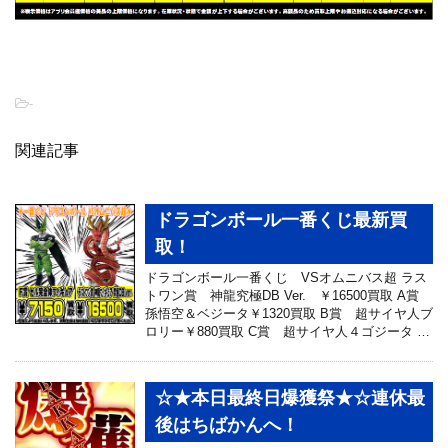
-
関連記事
ドラゴンボール一番くじ最新買
取！
ドラゴンボール一番くじ VSオムニバス超 ラス
トワン賞 神龍究極DB Ver. ￥16500買取 A賞
孫悟空＆ベジータ￥1320買取 B賞 超サイヤ人ブ
ロリー￥880買取 C賞 超サイヤ人４ゴジータ …
☆★本日最終日爆獲祭★☆連休最
後はちばかんへ！