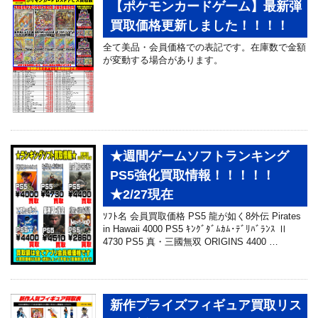
【ポケモンカードゲーム】最新弾
買取価格更新しました！！！！
全て美品・会員価格での表記です。在庫数で金額
が変動する場合があります。
★週間ゲームソフトランキング
PS5強化買取情報！！！！！
★2/27現在
ｿﾌﾄ名 会員買取価格 PS5 龍が如く8外伝 Pirates
in Hawaii 4000 PS5 ｷﾝｸﾞﾀﾞﾑｶﾑ･ﾃﾞﾘﾊﾞﾗﾝｽ Ⅱ
4730 PS5 真・三國無双 ORIGINS 4400 …
新作プライズフィギュア買取リス