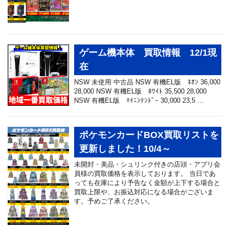
ゲーム機本体 買取情報 12/1現
在
NSW 未使用 中古品 NSW 有機EL版 ﾈｵﾝ 36,000
28,000 NSW 有機EL版 ﾎﾜｲﾄ 35,500 28,000
NSW 有機EL版 ﾏｲﾆﾝﾃﾝﾄﾞｰ 30,000 23,5 …
ポケモンカードBOX買取リストを
更新しました！10/4～
未開封・美品・シュリンク付きの店頭・アプリ会
員様の買取価格を表示しております。 当日であ
っても在庫により予告なく金額が上下する場合と
買取上限や、お振込対応になる場合がございま
す。予めご了承ください。