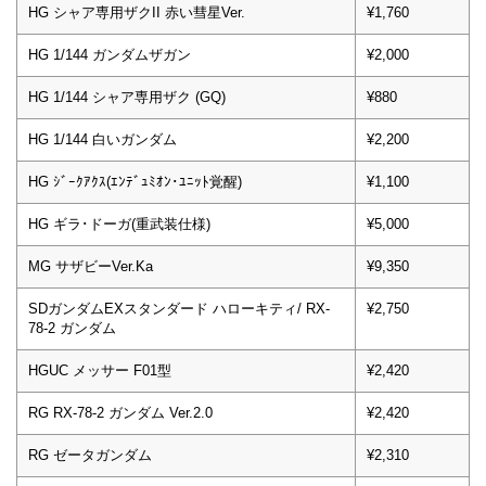
HG シャア専用ザクII 赤い彗星Ver.
¥1,760
HG 1/144 ガンダムザガン
¥2,000
HG 1/144 シャア専用ザク (GQ)
¥880
HG 1/144 白いガンダム
¥2,200
HG ｼﾞｰｸｱｸｽ(ｴﾝﾃﾞｭﾐｵﾝ･ﾕﾆｯﾄ覚醒)
¥1,100
HG ギラ･ドーガ(重武装仕様)
¥5,000
MG サザビーVer.Ka
¥9,350
SDガンダムEXスタンダード ハローキティ/ RX-
¥2,750
78-2 ガンダム
HGUC メッサー F01型
¥2,420
RG RX-78-2 ガンダム Ver.2.0
¥2,420
RG ゼータガンダム
¥2,310