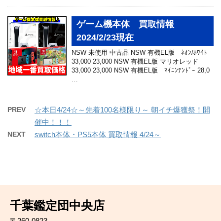
ゲーム機本体 買取情報
2024/2/23現在
NSW 未使用 中古品 NSW 有機EL版 ﾈｵﾝ/ﾎﾜｲﾄ
33,000 23,000 NSW 有機EL版 マリオレッド
33,000 23,000 NSW 有機EL版 ﾏｲﾆﾝﾃﾝﾄﾞｰ 28,0
…
PREV
☆本日4/24☆～先着100名様限り～ 朝イチ爆獲祭！開
催中！！！
NEXT
switch本体・PS5本体 買取情報 4/24～
千葉鑑定団中央店
〒260-0823