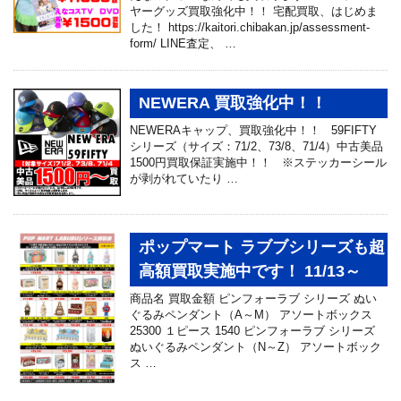
ヤーグッズ買取強化中！！ 宅配買取、はじめま
した！ https://kaitori.chibakan.jp/assessment-
form/ LINE査定、 …
NEWERA 買取強化中！！
NEWERAキャップ、買取強化中！！ 59FIFTY
シリーズ（サイズ：71/2、73/8、71/4）中古美品
1500円買取保証実施中！！ ※ステッカーシール
が剥がれていたり …
ポップマート ラブブシリーズも超
高額買取実施中です！ 11/13～
商品名 買取金額 ピンフォーラブ シリーズ ぬい
ぐるみペンダント（A～M） アソートボックス
25300 １ピース 1540 ピンフォーラブ シリーズ
ぬいぐるみペンダント（N～Z） アソートボック
ス …