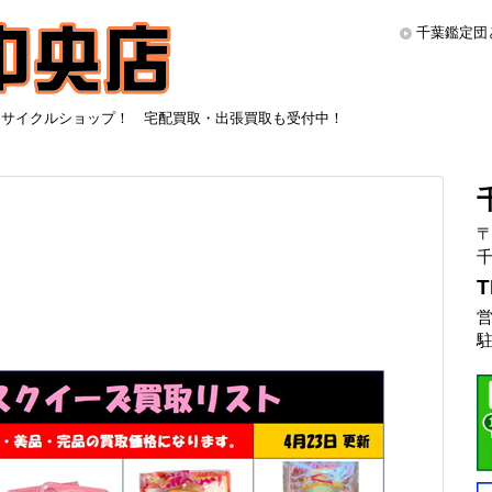
千葉鑑定団
リサイクルショップ！ 宅配買取・出張買取も受付中！
〒
千
T
営
駐