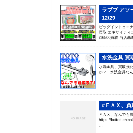
ラブブ アソ
12/29
ビッグイントゥエナジ
買取 エキサイティ
\16500買取 当店
水洗金具 買
水洗金具、買取強化
か？ 水洗金具な
#ＦＡＸ、買
ＦＡＸ、なんでも買
https://kaitori.c
…