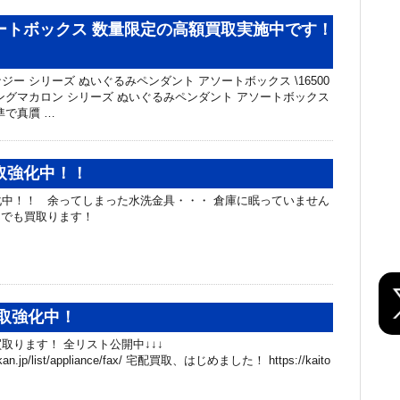
ートボックス 数量限定の高額買取実施中です！
ー シリーズ ぬいぐるみペンダント アソートボックス \16500
ングマカロン シリーズ ぬいぐるみペンダント アソートボックス
基準で真贋 …
取強化中！！
中！！ 余ってしまった水洗金具・・・ 倉庫に眠っていません
んでも買取ります！
取強化中！
取ります！ 全リスト公開中↓↓↓
hibakan.jp/list/appliance/fax/ 宅配買取、はじめました！ https://kaito