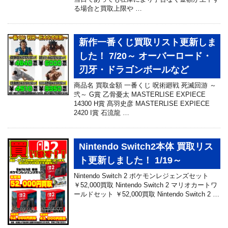
る場合と買取上限や …
新作一番くじ買取リスト更新しま
した！ 7/20～ オーバーロード・
刃牙・ドラゴンボールなど
商品名 買取金額 一番くじ 呪術廻戦 死滅回游 ～
弐～ G賞 乙骨憂太 MASTERLISE EXPIECE
14300 H賞 髙羽史彦 MASTERLISE EXPIECE
2420 I賞 石流龍 …
Nintendo Switch2本体 買取リス
ト更新しました！ 1/19～
Nintendo Switch 2 ポケモンレジェンズセット
￥52,000買取 Nintendo Switch 2 マリオカートワ
ールドセット ￥52,000買取 Nintendo Switch 2 …