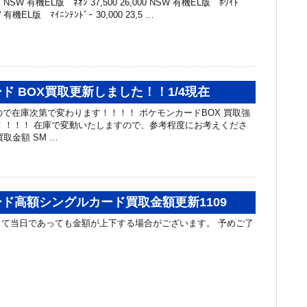
SW 有機EL版 ﾈｵﾝ 37,500 26,000 NSW 有機EL版 ﾎﾜｲﾄ
SW 有機EL版 ﾏｲﾆﾝﾃﾝﾄﾞｰ 30,000 23,5 …
ド BOX買取更新しました！！1/4現在
ードなので在庫次第で変わります！！！！ ポケモンカードBOX 買取強
！！！！ 在庫で変動いたしますので、参考程度にお考えくださ
買取金額 SM …
ド高額シングルカード買取金額更新1109
て当日であっても金額が上下する場合がございます。 予めご了