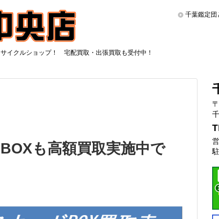
千葉鑑定団
リサイクルショップ！ 宅配買取・出張買取も受付中！
〒
千
T
営
BOXも高額買取実施中で
駐