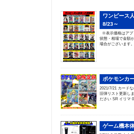
ワンピース
8/23～
※表示価格はアプ
状態・相場で金額が
場合がございます
ポケモンカー
2021/7/21 
旧弾リスト更新しま
ださい SR イリマ 06
ゲーム機本体