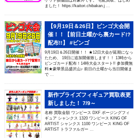
ケット損傷品は対象外です。 宅配買取、はじめ
ました！ https://kaitori.chibakan.j …
【9月19日＆26日】ビンゴ大会開
催！！【前日土曜から裏カード!?
配布!!】 #ビンゴ
9月19日＆26日開催！！ ★12日大会が延期になっ
たため、 19日に追加開催致します！！ 13時から
ビンゴカード配布！14時大会スタート!! 参加費無
料★豪華景品盛沢山♪ 前日の土曜から当日開催ま
で …
新作プライズフィギュア買取表更
新しました！ 7/9～
名称 買取金額 ワンピース DXF ポージングフィ
ギュア シャンクス 1320 ワンピース KING OF
ARTIST シャンクス 1100 ワンピース KING OF
ARTIST トラファルガー …