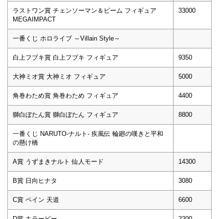
ラストワン賞 チェンソーマン＆ビーム フィギュア
33000
MEGAIMPACT
一番くじ ホロライブ ～Villain Style～
白上フブキ賞 白上フブキ フィギュア
9350
大神ミオ賞 大神ミオ フィギュア
5000
角巻わため賞 角巻わため フィギュア
4400
獅白ぼたん賞 獅白ぼたん フィギュア
8800
一番くじ NARUTO-ナルト- 疾風伝 輪廻の嘆きと平和
の懸け橋
A賞 うずまきナルト 仙人モード
14300
B賞 日向ヒナタ
3080
C賞 ペイン 天道
6600
D賞 キラービー
2200