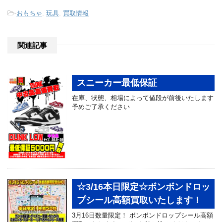
-
おもちゃ
,
玩具
,
買取情報
関連記事
スニーカー最低保証
在庫、状態、相場によって値段が前後いたします
予めご了承ください
☆3/16本日限定☆ボンボンドロッ
プシール高額買取いたします！
3月16日数量限定！ ボンボンドロップシール高額