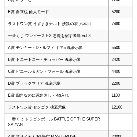
E賞 自来也 仙人モード
5280
ラストワン賞 うずまきナルト 妖狐の衣 六本目
7480
一番くじ ワンピース EX 悪魔を宿す者達 vol.3
A賞 モンキー・D・ルフィ ギア5 魂豪示像
5500
B賞 トニートニー・チョッパー 魂豪示像
2420
C賞 ピエール＆ガン・フォール 魂豪示像
4400
D賞 ブラックマリア 魂豪示像
2200
E賞 四角なのに死角無し 小物入れ
1100
ラストワン賞 センゴク 魂豪示像
12100
一番くじ ドラゴンボール BATTLE OF THE SUPER
SAIYAN
A賞 超サイヤ人3孫悟空 MASTERLISE
20000