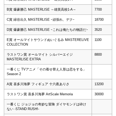
B賞 爆豪勝己 MASTERLISE ～雄英高校1-A～
7700
C賞 緑谷出久 MASTERLISE ｰ頑張れ、デクｰ
18700
D賞 爆豪勝己 MASTERLISE ｰこれは俺たちの物語だｰ
3520
E賞 オールマイトサウンドぬいぐるみ MASTERELIVE
1100
COLLECTION
ラストワン賞 オールマイト シルバーエイジ
8800
MASTERLISE EXTRA
一番くじ TVアニメ「その着せ替え人形は恋をする」
Season 2
A賞 喜多川海夢 フィギュア 十六夜ありさ
13200
ラストワン賞 喜多川海夢 ArtScale Memoria
30000
一番くじ ジョジョの奇妙な冒険 ダイヤモンドは砕け
ない -STAND RUSH!-