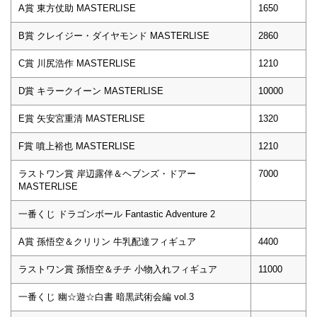
A賞 東方仗助 MASTERLISE
1650
B賞 クレイジー・ダイヤモンド MASTERLISE
2860
C賞 川尻浩作 MASTERLISE
1210
D賞 キラークイーン MASTERLISE
10000
E賞 矢安宮重清 MASTERLISE
1320
F賞 噴上裕也 MASTERLISE
1210
ラストワン賞 岸辺露伴＆ヘブンズ・ドアー
7000
MASTERLISE
一番くじ ドラゴンボール Fantastic Adventure 2
A賞 孫悟空＆クリリン 牛乳配達フィギュア
4400
ラストワン賞 孫悟空＆チチ 小物入れフィギュア
11000
一番くじ 幽☆遊☆白書 暗黒武術会編 vol.3