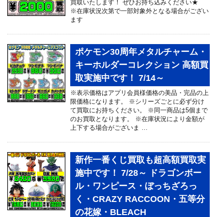
買取いたします！ ぜひお持ち込みください★
※在庫状況次第で一部対象外となる場合がござい
ます
ポケモン30周年メタルチャーム・
キーホルダーコレクション 高額買
取実施中です！ 7/14～
※表示価格はアプリ会員様価格の美品・完品の上
限価格になります。 ※シリーズごとに必ず分け
て買取にお持ちください。 ※同一商品は5個まで
のお買取となります。 ※在庫状況により金額が
上下する場合がございま …
新作一番くじ買取も超高額買取実
施中です！ 7/28～ ドラゴンボー
ル・ワンピース・ぼっちざろっ
く・CRAZY RACCOON・五等分
の花嫁・BLEACH