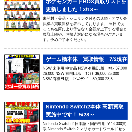
ポケモンカードBOX買取リストを
更新しました！3/13～
未開封・美品・シュリンク付きの店頭・アプリ会
員様の買取価格を表示しております。 当日であ
っても在庫により予告なく金額が上下する場合と
買取上限や、お振込対応になる場合がございま
す。予めご了承ください。 …
ゲーム機本体 買取情報 7/2現在
NSW 未使用 中古品 NSW 有機EL版 ﾈｵﾝ 37,000
26,000 NSW 有機EL版 ﾎﾜｲﾄ 36,000 25,000
NSW 有機EL版 ﾏｲﾆﾝﾃﾝﾄﾞｰ 30,000 23,5 …
Nintendo Switch2本体 高額買取
実施中です！ 5/28～
Nintendo Switch 2 日本語・国内専用 ￥48,000買
取 Nintendo Switch 2 マリオカートワールドセッ