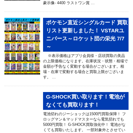
豪示像- 4400 ラストワン賞 …
ポケモン直近シングルカード 買取
リスト更新しました！ VSTARユ
ニバース～ロケット団の栄光 7/7
～
※表示価格はアプリ会員様・店頭買取の美品
の上限価格になります。在庫状況・状態・相場で
金額が予告なく変動する場合がございます。相
場・在庫で変動する場合と買取上限がございま
す。 …
G-SHOCK買い取ります！電池が
なくても買取ります！
電池切れのジーショックは1500円買取保障！ フ
ロッグマン＆マッドマスターなら電気切れでも
5000円買取！ G-SHOCK買取強化中！ 電池がな
くても買取いたします。 一部対象外とさせてい