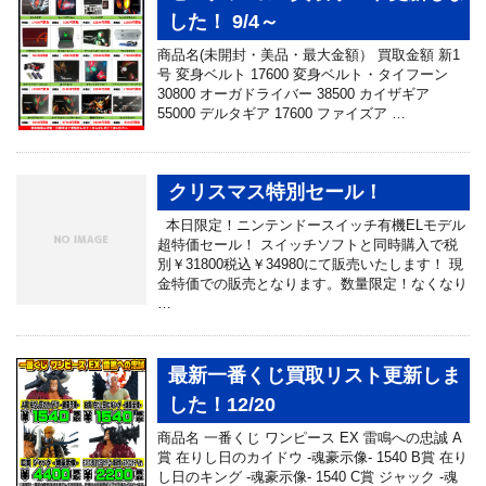
した！ 9/4～
商品名(未開封・美品・最大金額） 買取金額 新1
号 変身ベルト 17600 変身ベルト・タイフーン
30800 オーガドライバー 38500 カイザギア
55000 デルタギア 17600 ファイズア …
クリスマス特別セール！
本日限定！ニンテンドースイッチ有機ELモデル
超特価セール！ スイッチソフトと同時購入で税
別￥31800税込￥34980にて販売いたします！ 現
金特価での販売となります。数量限定！なくなり
…
最新一番くじ買取リスト更新しま
した！12/20
商品名 一番くじ ワンピース EX 雷鳴への忠誠 A
賞 在りし日のカイドウ -魂豪示像- 1540 B賞 在り
し日のキング -魂豪示像- 1540 C賞 ジャック -魂