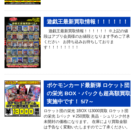
遊戯王最新買取情報！！！！！！
遊戯王最新買取情報！！！！！！ ※上記の値
段はアプリ会員様のお値段となります予めご了承
ください お持ち込みお待ちしておりま
す！！！！！！！！
ポケモンカード最新弾 ロケット団
の栄光 BOX・パックも超高額買取
実施中です！ 5/7～
ロケット団の栄光 1BOX \13000買取 ロケット団
の栄光 1パック ￥250買取 美品・シュリンク付き
未開封の価格になります。 在庫により買取金額
は予告なく変動いたしますのでご了承ください。