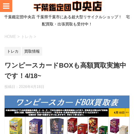
千葉鑑定団中央店 千葉県千葉市にある超大型リサイクルショップ！ 宅
配買取・出張買取も受付中！
HOME
>
トレカ
>
トレカ
買取情報
ワンピースカードBOXも高額買取実施中
です！4/18~
投稿日：
2026年4月18日