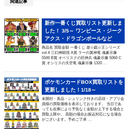
関連記事
新作一番くじ買取リスト更新しま
した！ 3/5～ ワンピース・ジーク
アクス・ドラゴンボールなど
商品名 買取金額 一番くじ 遊☆戯☆王シリーズ
vol.4 三幻神顕現 A賞 ラーの翼神竜 魂豪示像
5500 B賞 オベリスクの巨神兵 魂豪示像 5060 C
賞 オシリスの天空竜 魂豪示像 1320 …
ポケモンカードBOX買取リストを
更新しました！1/18～
未開封・美品・シュリンク付きの店頭・アプリ会
員様の買取価格を表示しております。 当日であ
っても在庫により予告なく金額が上下する場合と
買取上限や、 高額の場合お振込対応になる場合
がございます。予めご了承 …