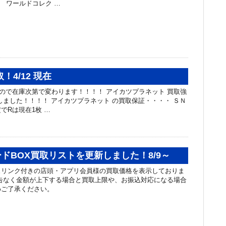
ース ワールドコレク …
！4/12 現在
カードなので在庫次第で変わります！！！！ アイカツプラネット 買取強
しました！！！！ アイカツプラネット の買取保証・・・・ ＳＮ
でRは現在1枚 …
ドBOX買取リストを更新しました！8/9～
ュリンク付きの店頭・アプリ会員様の買取価格を表示しておりま
告なく金額が上下する場合と買取上限や、お振込対応になる場合
めご了承ください。