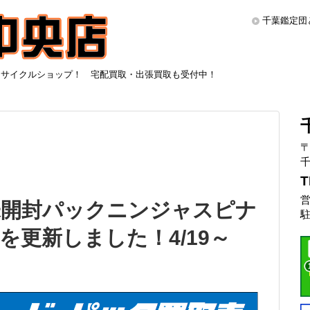
千葉鑑定団
リサイクルショップ！ 宅配買取・出張買取も受付中！
〒
千
T
営
未開封パックニンジャスピナ
駐
を更新しました！4/19～