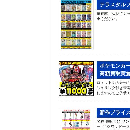
テラスタルフ
※在庫、状態によっ
承ください。
ポケモンカー
高額買取実施中
ロケット団の栄光 1B
シュリンク付き未開
しますのでご了承
新作プライズ
名称 買取金額 ワ
ー 2200 ワン