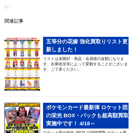
-
関連記事
五等分の花嫁 強化買取りリスト更
新しました！
リストは未開封・美品・会員様の金額になりま
す、在庫状況等によって変動することがございま
す、ご了承ください。
ポケモンカード最新弾 ロケット団
の栄光 BOX・パックも超高額買取
実施中です！ 4/18～
ロケット団の栄光 1BOX \14000買取 ロケット団