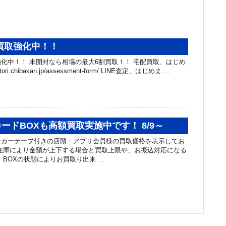
買取強化中！！
化中！！ 未開封なら相場の最大6割買取！！ 宅配買取、はじめ
tori.chibakan.jp/assessment-form/ LINE査定、はじめま …
ードBOXも高額買取実施中です！ 8/9～
ーカーテープ付きの店頭・アプリ会員様の買取価格を表示してお
在庫により金額が上下する場合と買取上限や、お振込対応になる
 BOXの状態によりお買取り出来 …