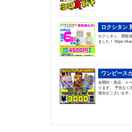
ロクシタン 
ロクシタン、買取強
ました！ https://kai
ワンピースカ
未開封・美品・メ
ります。 予告なく
場合がございます。