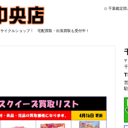
千葉鑑定団
リサイクルショップ！ 宅配買取・出張買取も受付中！
〒
千
T
営
駐