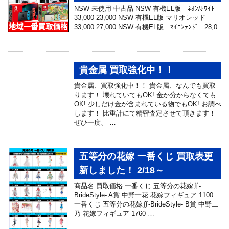
NSW 未使用 中古品 NSW 有機EL版 ﾈｵﾝ/ﾎﾜｲﾄ
33,000 23,000 NSW 有機EL版 マリオレッド
33,000 27,000 NSW 有機EL版 ﾏｲﾆﾝﾃﾝﾄﾞｰ 28,0
…
貴金属 買取強化中！！
貴金属、買取強化中！！ 貴金属、なんでも買取
ります！ 壊れていてもOK! 金か分からなくても
OK! 少しだけ金が含まれている物でもOK! お調べ
します！ 比重計にて精密査定させて頂きます！
ぜひ一度、 …
五等分の花嫁 一番くじ 買取表更
新しました！ 2/18～
商品名 買取価格 一番くじ 五等分の花嫁∬-
BrideStyle- A賞 中野一花 花嫁フィギュア 1100
一番くじ 五等分の花嫁∬-BrideStyle- B賞 中野二
乃 花嫁フィギュア 1760 …