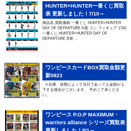
HUNTER×HUNTER一番くじ買取
表 更新しました！7/10～
商品名 買取価格 一番くじ HUNTER×HUNTER
DAY OF DEPARTURE A賞 ゴン フィギュア 1760
一番くじ HUNTER×HUNTER DAY OF
DEPARTURE B賞 …
ワンピースカードBOX買取金額更
新0823
※在庫、状態によって当日であっても金額が上
下する場合がございます。 予めご了承くださ
い。
ワンピース P.O.P MAXIMUM・
warriors alliance シリーズ買取表
更新しました！8/1～