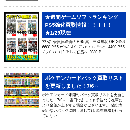
★週間ゲームソフトランキング
PS5強化買取情報！！！！！
★1/29現在
ｿﾌﾄ名 会員買取価格 PS5 真・三國無双 ORIGINS
6600 PS5 ﾃｲﾙｽﾞ ｵﾌﾞ ｸﾞﾚｲｾｽ ｴﾌ ﾘﾏｽﾀｰ 4400 PS5
ﾄﾞﾗｺﾞﾝｸｴｽﾄ3 そして伝説へ 3080 P …
ポケモンカードパック買取リスト
を更新しました！7/6～
ポケモンカード未開封パック買取リストを更新し
ました！7/6～ 当日であっても予告なく在庫に
より金額が上下する場合がございます。 値段表
記がないパックに関しましては 現在買取を行っ
ていない …