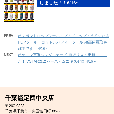
しました！！6/16~
PREV
ボンボンドロップシール・プチドロップ・うるちゅる
POPシール・コットンパフィーシール 超高額買取実
施中です！ 4/16～
NEXT
ポケモン直近シングルカード 買取リスト更新しまし
た！ VSTARユニバース～ムニキスゼロ 4/16～
千葉鑑定団中央店
〒260-0823
千葉県千葉市中央区塩田町385-2