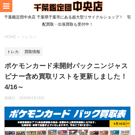
千葉鑑定団中央店 千葉県千葉市にある超大型リサイクルショップ！ 宅
配買取・出張買取も受付中！
HOME
>
トレカ
>
トレカ
買取情報
ポケモンカード未開封パックニンジャス
ピナー含め買取リストを更新しました！
4/16～
投稿日：
2026年4月16日