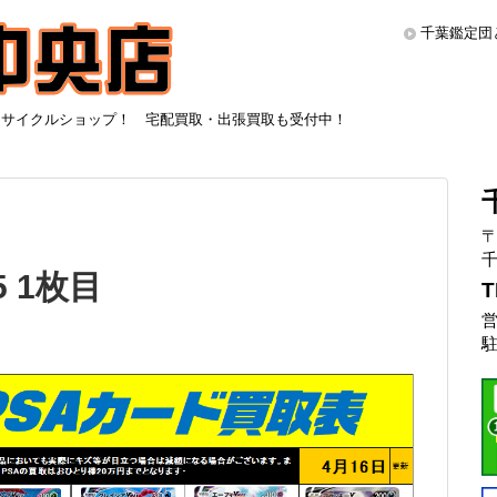
千葉鑑定団
リサイクルショップ！ 宅配買取・出張買取も受付中！
〒
千
5 1枚目
T
営
駐