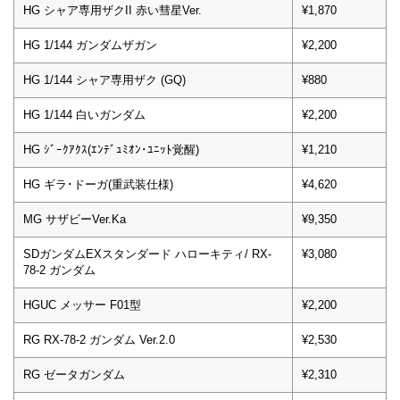
HG シャア専用ザクII 赤い彗星Ver.
¥1,870
HG 1/144 ガンダムザガン
¥2,200
HG 1/144 シャア専用ザク (GQ)
¥880
HG 1/144 白いガンダム
¥2,200
HG ｼﾞｰｸｱｸｽ(ｴﾝﾃﾞｭﾐｵﾝ･ﾕﾆｯﾄ覚醒)
¥1,210
HG ギラ･ドーガ(重武装仕様)
¥4,620
MG サザビーVer.Ka
¥9,350
SDガンダムEXスタンダード ハローキティ/ RX-
¥3,080
78-2 ガンダム
HGUC メッサー F01型
¥2,200
RG RX-78-2 ガンダム Ver.2.0
¥2,530
RG ゼータガンダム
¥2,310