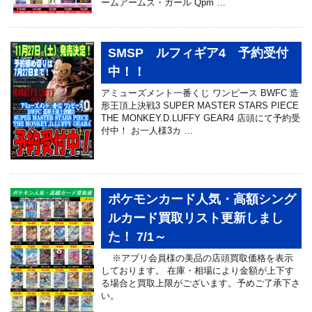
ームアームズ・ガール Qpm …
SMSP ルフィギア4 予約受付
中！！
アミューズメント一番くじ ワンピース BWFC 造
形王頂上決戦3 SUPER MASTER STARS PIECE
THE MONKEY.D.LUFFY GEAR4 店頭にて予約受
付中！ お一人様3カ …
ポケモンカード人気・高額シング
ルカード買取リスト更新しまし
た！ 7/1～
※アプリ会員様の美品の店頭買取価格を表示
しております。 在庫・相場により金額が上下す
る場合と買取上限がございます。予めご了承下さ
い。