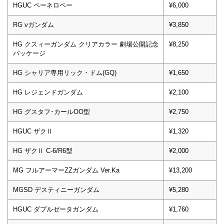
HGUC ペーネロペー
¥6,000
RG νガンダム
¥3,850
HG クスィーガンダム クリアカラー 劇場公開記念
¥8,250
パッケージ
HG シャリア専用リック・ドム(GQ)
¥1,650
HG レジェンドガンダム
¥2,100
HG グスタフ･カールOO型
¥2,750
HGUC ザクⅡ
¥1,320
HG ザクⅡ C-6/R6型
¥2,000
MG フルアーマーZZガンダム Ver.Ka
¥13,200
MGSD デスティニーガンダム
¥5,280
HGUC ダブルゼータガンダム
¥1,760