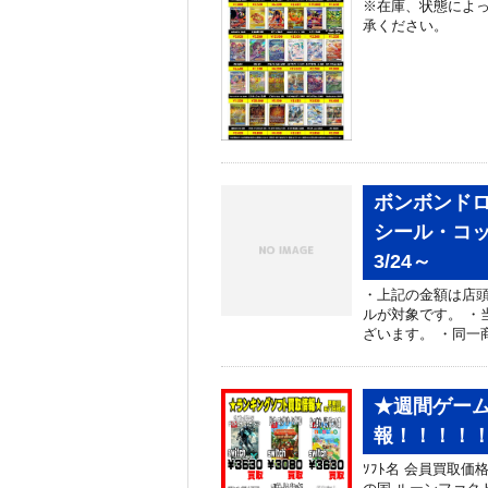
※在庫、状態によっ
承ください。
ボンボンドロ
シール・コ
3/24～
・上記の金額は店頭
ルが対象です。 ・
ざいます。 ・同一
★週間ゲーム
報！！！！！
ｿﾌﾄ名 会員買取価格 