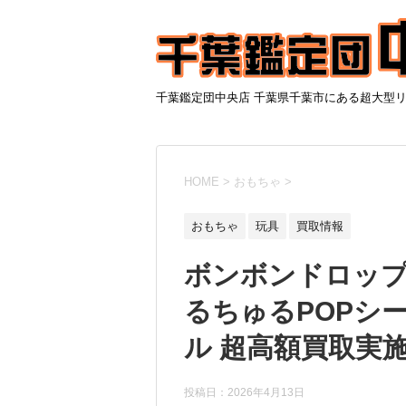
千葉鑑定団中央店 千葉県千葉市にある超大型
HOME
>
おもちゃ
>
おもちゃ
玩具
買取情報
ボンボンドロッ
るちゅるPOPシ
ル 超高額買取実施
投稿日：
2026年4月13日