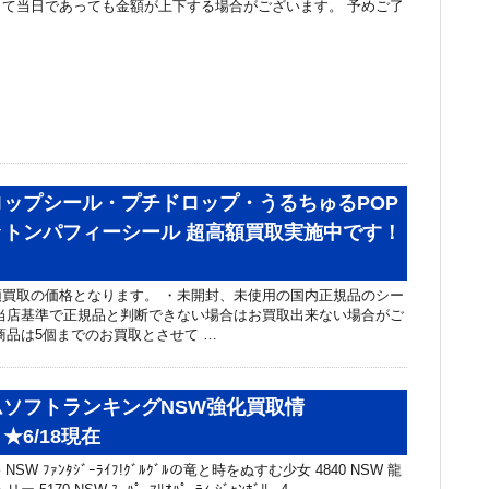
て当日であっても金額が上下する場合がございます。 予めご了
ップシール・プチドロップ・うるちゅるPOP
ットンパフィーシール 超高額買取実施中です！
買取の価格となります。 ・未開封、未使用の国内正規品のシー
当店基準で正規品と判断できない場合はお買取出来ない場合がご
商品は5個までのお買取とさせて …
ソフトランキングNSW強化買取情
★6/18現在
NSW ﾌｧﾝﾀｼﾞｰﾗｲﾌ!ｸﾞﾙｸﾞﾙの竜と時をぬすむ少女 4840 NSW 龍