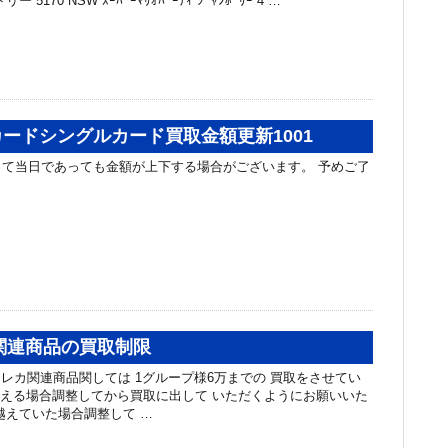
5170 NSW ｽｰﾊﾟｰﾏﾘｵﾊﾟｰﾃｨ ｼﾞｬﾝﾎﾞﾘｰ 4 …
ードシングルカード買取金額更新1001
て当日であっても金額が上下する場合がございます。 予めご了
レカ関連商品の買取制限
取トレカ関連商品関しては 1グループ様6万までの 買取をさせてい
超える場合調整してから買取に出して いただくようにお願いいた
越えていた場合調整して …