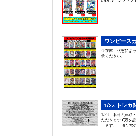
の国 ルーンファクトリー 
ワンピースカ
※在庫、状態によっ
承ください。
1/23 ト
1/23 本日の買
ただきます 6万を
します。 （査定後