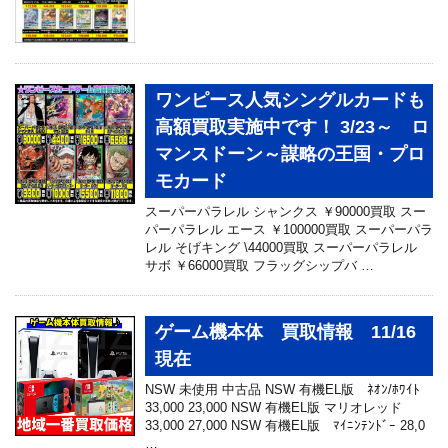
ワンピース人気シングルカードも
高額買取実施中です！ 3/23～ ロ
マンスドーン～謀略の王国・プロ
モカード
スーパーパラレル シャンクス ￥90000買取 スー
パーパラレル エース ￥100000買取 スーパーパラ
レル そげキング \44000買取 スーパーパラレル
サボ ￥66000買取 フラッグシップバ …
ゲーム機本体 買取情報 11/16
現在
NSW 未使用 中古品 NSW 有機EL版 ﾈｵﾝ/ﾎﾜｲﾄ
33,000 23,000 NSW 有機EL版 マリオレッド
33,000 27,000 NSW 有機EL版 ﾏｲﾆﾝﾃﾝﾄﾞｰ 28,0
…