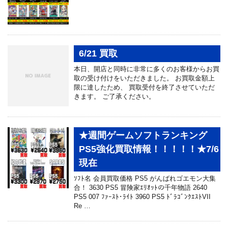
6/21 買取
本日、開店と同時に非常に多くのお客様からお買
取の受け付けをいただきました。 お買取金額上
限に達したため、 買取受付を終了させていただ
きます。 ご了承ください。
★週間ゲームソフトランキング
PS5強化買取情報！！！！！★7/6
現在
ｿﾌﾄ名 会員買取価格 PS5 がんばれゴエモン大集
合！ 3630 PS5 冒険家ｴﾘｵｯﾄの千年物語 2640
PS5 007 ﾌｧｰｽﾄ･ﾗｲﾄ 3960 PS5 ﾄﾞﾗｺﾞﾝｸｴｽﾄVII
Re …