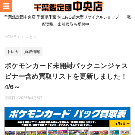
千葉鑑定団中央店 千葉県千葉市にある超大型リサイクルショップ！ 宅
配買取・出張買取も受付中！
HOME
>
トレカ
>
トレカ
買取情報
ポケモンカード未開封パックニンジャス
ピナー含め買取リストを更新しました！
4/6～
投稿日：
2026年4月6日