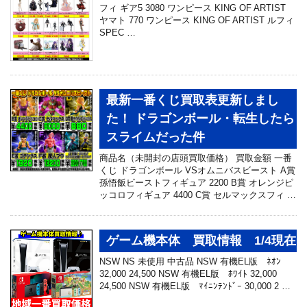
フィ ギア5 3080 ワンピース KING OF ARTIST
ヤマト 770 ワンピース KING OF ARTIST ルフィ
SPEC …
最新一番くじ買取表更新しまし
た！ ドラゴンボール・転生したら
スライムだった件
商品名（未開封の店頭買取価格） 買取金額 一番
くじ ドラゴンボール VSオムニバスビースト A賞
孫悟飯ビーストフィギュア 2200 B賞 オレンジピ
ッコロフィギュア 4400 C賞 セルマックスフィ …
ゲーム機本体 買取情報 1/4現在
NSW NS 未使用 中古品 NSW 有機EL版 ﾈｵﾝ
32,000 24,500 NSW 有機EL版 ﾎﾜｲﾄ 32,000
24,500 NSW 有機EL版 ﾏｲﾆﾝﾃﾝﾄﾞｰ 30,000 2 …