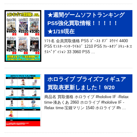
★週間ゲームソフトランキング
PS5強化買取情報！！！！！
★1/19現在
ｿﾌﾄ名 会員買取価格 PS5 ｺﾞｰｽﾄ ｵﾌﾞ ﾖｳﾃｲ 4400
PS5 ﾓﾝｽﾀｰﾊﾝﾀｰﾜｲﾙｽﾞ 1210 PS5 ｸﾚｰﾙｵﾌﾞｽｷｭｰﾙ:ｴ
ｸｽﾍﾟﾃﾞｨｼｮﾝ 33 3960 PS5 …
ホロライブ プライズフィギュア
買取表更新しました！ 9/20
商品名 買取価格 ホロライブ #hololive IF -Relax
time-湊あくあ 2860 ホロライブ #hololive IF -
Relax time-宝鐘マリン 1540 ホロライブ #h …