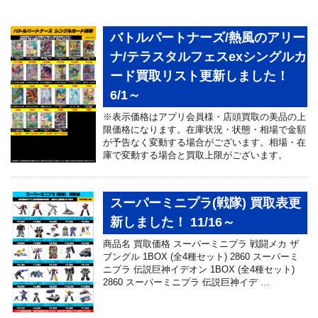
バトルパートナーズ/熱風のアリー
ナ/テラスタルフェスexシングルカ
ード買取リスト更新しました！
6/1～
※表示価格はアプリ会員様・店頭買取の美品の上
限価格になります。在庫状況・状態・相場で金額
が予告なく変動する場合がございます。相場・在
庫で変動する場合と買取上限がございます。
スーパーミニプラ(戦隊) 買取表更
新しました！ 11/16～
商品名 買取価格 スーパーミニプラ 戦闘メカ ザ
ブングル 1BOX (全4種セット) 2860 スーパーミ
ニプラ 伝説巨神イデオン 1BOX (全4種セット)
2860 スーパーミニプラ 伝説巨神イデ …