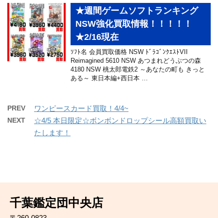
★週間ゲームソフトランキング
NSW強化買取情報！！！！！
★2/16現在
ｿﾌﾄ名 会員買取価格 NSW ﾄﾞﾗｺﾞﾝｸｴｽﾄVII
Reimagined 5610 NSW あつまれどうぶつの森
4180 NSW 桃太郎電鉄2 ～あなたの町も きっと
ある～ 東日本編+西日本 …
PREV
ワンピースカード買取！4/4~
NEXT
☆4/5 本日限定☆ボンボンドロップシール高額買取い
たします！
千葉鑑定団中央店
〒260-0823