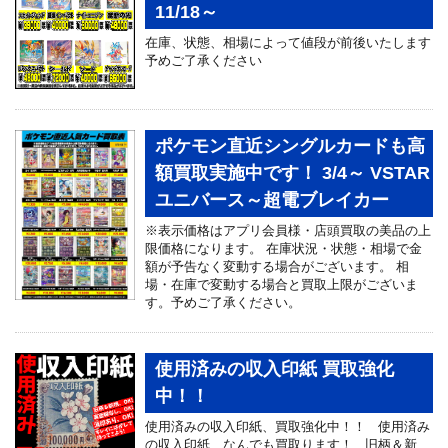
11/18～
在庫、状態、相場によって値段が前後いたします
予めご了承ください
ポケモン直近シングルカードも高
額買取実施中です！ 3/4～ VSTAR
ユニバース～超電ブレイカー
※表示価格はアプリ会員様・店頭買取の美品の上
限価格になります。 在庫状況・状態・相場で金
額が予告なく変動する場合がございます。 相
場・在庫で変動する場合と買取上限がございま
す。予めご了承ください。
使用済みの収入印紙 買取強化
中！！
使用済みの収入印紙、買取強化中！！ 使用済み
の収入印紙、なんでも買取ります！ 旧柄＆新