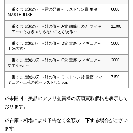
一番くじ 鬼滅の刃 ～雷の兄弟～ ラストワン賞 狛治
6600
MASTERLISE
一番くじ 鬼滅の刃 ～姉の仇～ A賞 胡蝶しのぶ フィギ
11000
ュア～やらなきゃならないことがある～
一番くじ 鬼滅の刃 ～姉の仇～ B賞 童磨 フィギュア～
5060
上弦の弐～
一番くじ 鬼滅の刃 ～姉の仇～ C賞 童磨 フィギュア～
2000
幼少期ver.～
一番くじ 鬼滅の刃 ～姉の仇～ ラストワン賞 童磨 フィ
7150
ギュア～上弦の弐～ラストワンver.
※未開封・美品のアプリ会員様の店頭買取価格を表示して
おります。
※在庫・相場により予告なく金額が上下する場合がござい
ます。