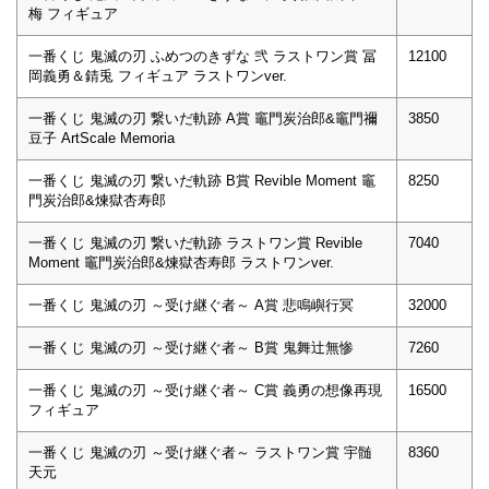
梅 フィギュア
一番くじ 鬼滅の刃 ふめつのきずな 弐 ラストワン賞 冨
12100
岡義勇＆錆兎 フィギュア ラストワンver.
一番くじ 鬼滅の刃 繋いだ軌跡 A賞 竈門炭治郎&竈門禰
3850
豆子 ArtScale Memoria
一番くじ 鬼滅の刃 繋いだ軌跡 B賞 Revible Moment 竈
8250
門炭治郎&煉獄杏寿郎
一番くじ 鬼滅の刃 繋いだ軌跡 ラストワン賞 Revible
7040
Moment 竈門炭治郎&煉獄杏寿郎 ラストワンver.
一番くじ 鬼滅の刃 ～受け継ぐ者～ A賞 悲鳴嶼行冥
32000
一番くじ 鬼滅の刃 ～受け継ぐ者～ B賞 鬼舞辻無惨
7260
一番くじ 鬼滅の刃 ～受け継ぐ者～ C賞 義勇の想像再現
16500
フィギュア
一番くじ 鬼滅の刃 ～受け継ぐ者～ ラストワン賞 宇髄
8360
天元