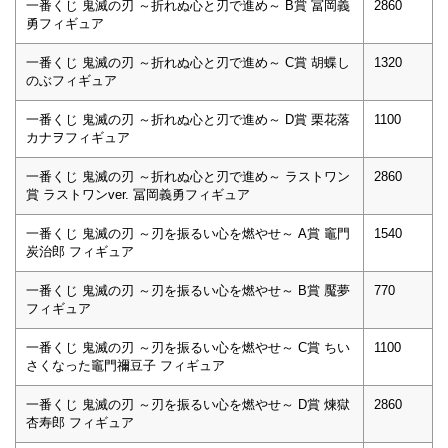
一番くじ 鬼滅の刃 ～折れぬ心と刃で進め～ B賞 冨岡義
2860
勇フィギュア
一番くじ 鬼滅の刃 ～折れぬ心と刃で進め～ C賞 胡蝶し
1320
のぶフィギュア
一番くじ 鬼滅の刃 ～折れぬ心と刃で進め～ D賞 栗花落
1100
カナヲフィギュア
一番くじ 鬼滅の刃 ～折れぬ心と刃で進め～ ラストワン
2860
賞 ラストワンver. 冨岡義勇フィギュア
一番くじ 鬼滅の刃 ～刃を振るい心を燃やせ～ A賞 竈門
1540
炭治郎 フィギュア
一番くじ 鬼滅の刃 ～刃を振るい心を燃やせ～ B賞 魘夢
770
フィギュア
一番くじ 鬼滅の刃 ～刃を振るい心を燃やせ～ C賞 ちい
1100
さくなった竈門禰豆子 フィギュア
一番くじ 鬼滅の刃 ～刃を振るい心を燃やせ～ D賞 煉獄
2860
杏寿郎 フィギュア