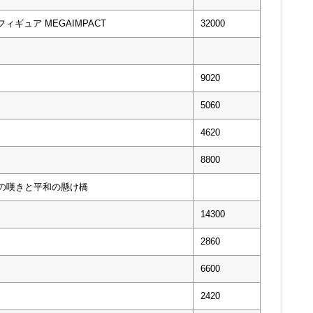
ギュア MEGAIMPACT
32000
9020
5060
4620
8800
輪廻の嘆きと平和の懸け橋
14300
2860
6600
2420