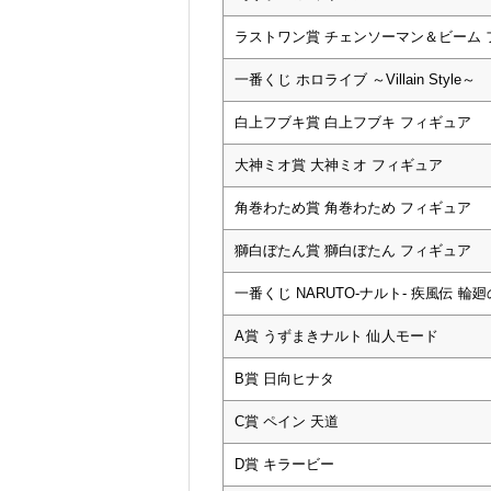
ラストワン賞 チェンソーマン＆ビーム フィ
一番くじ ホロライブ ～Villain Style～
白上フブキ賞 白上フブキ フィギュア
大神ミオ賞 大神ミオ フィギュア
角巻わため賞 角巻わため フィギュア
獅白ぼたん賞 獅白ぼたん フィギュア
一番くじ NARUTO-ナルト- 疾風伝 
A賞 うずまきナルト 仙人モード
B賞 日向ヒナタ
C賞 ペイン 天道
D賞 キラービー