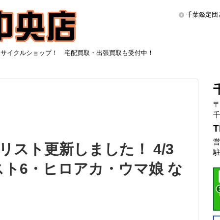
千葉鑑定団
リサイクルショップ！ 宅配買取・出張買取も受付中！
〒
千
T
営
リスト更新しました！ 4/3
駐
スト6・ヒロアカ・ウマ娘 な