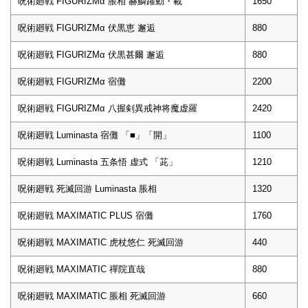
呪術廻戦 FIGURIZMα 脹相 赫鱗躍動・載
1650
呪術廻戦 FIGURIZMα 伏黒恵 邂逅
880
呪術廻戦 FIGURIZMα 伏黒甚爾 邂逅
880
呪術廻戦 FIGURIZMα 宿儺
2200
呪術廻戦 FIGURIZMα 八握剣異戒神将魔虚羅
2420
呪術廻戦 Luminasta 宿儺 「■」「開」
1100
呪術廻戦 Luminasta 五条悟 虚式 「茈」
1210
呪術廻戦 死滅回游 Luminasta 脹相
1320
呪術廻戦 MAXIMATIC PLUS 宿儺
1760
呪術廻戦 MAXIMATIC 虎杖悠仁 死滅回游
440
呪術廻戦 MAXIMATIC 禪院直哉
880
呪術廻戦 MAXIMATIC 脹相 死滅回游
660