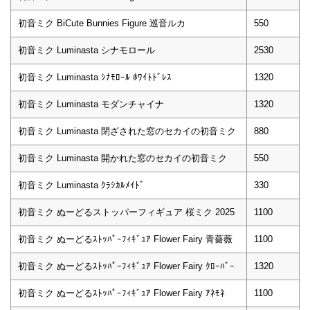
初音ミク BiCute Bunnies Figure 巡音ルカ
550
初音ミク Luminasta シナモロール
2530
初音ミク Luminasta ｼﾅﾓﾛｰﾙ ﾎﾜｲﾄﾄﾞﾚｽ
1320
初音ミク Luminasta モダンチャイナ
1320
初音ミク Luminasta 閉ざされた窓のセカイの初音ミク
880
初音ミク Luminasta 開かれた窓のセカイの初音ミク
550
初音ミク Luminasta ｸﾗｼｶﾙﾒｲﾄﾞ
330
初音ミク ぬーどるストッパーフィギュア 桜ミク 2025
1100
初音ミク ぬーどるｽﾄｯﾊﾟｰﾌｨｷﾞｭｱ Flower Fairy 青薔薇
1100
初音ミク ぬーどるｽﾄｯﾊﾟｰﾌｨｷﾞｭｱ Flower Fairy ｸﾛｰﾊﾞｰ
1320
初音ミク ぬーどるｽﾄｯﾊﾟｰﾌｨｷﾞｭｱ Flower Fairy ｱﾈﾓﾈ
1100