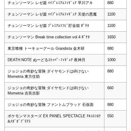
チェンソーマン レゼ篇 ﾊｲﾌﾟﾚﾐｱﾑﾌｨｷﾞｭｱ 早川アキ
880
チェンソーマン レゼ篇 ﾊｲﾌﾟﾚﾐｱﾑﾌｨｷﾞｭｱ 天使の悪魔
1100
チェンソーマン レゼ篇 ﾌﾟﾚﾐｱﾑｿﾌﾋﾞ貯金箱 ﾎﾟﾁﾀ
1100
チェンソーマン Break time collection vol.4 ﾎﾟﾁﾀ
1650
東京喰種 トーキョーグール Grandista 金木研
880
DEATH NOTE ぬーどるｽﾄｯﾊﾟｰﾌｨｷﾞｭｱ 夜神月
1000
ジョジョの奇妙な冒険 ダイヤモンドは砕けない
880
Mometria 東方仗助
ジョジョの奇妙な冒険 ダイヤモンドは砕けない
660
Mometria 吉良吉影
ジョジョの奇妙な冒険 ファントムブラッド 石仮面
880
ポケモンマスターズ EX PANEL SPECTACLE ｱﾙｺｽｼﾛﾅ
550
&ﾒｶﾞｶﾞﾌﾞﾘｱｽ