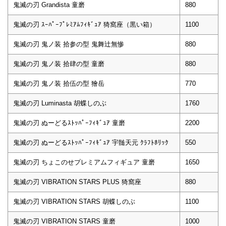
鬼滅の刃 Grandista 童磨
880
鬼滅の刃 ｽｰﾊﾟｰﾌﾟﾚﾐｱﾑﾌｨｷﾞｭｱ 猗窩座（黒い箱）
1100
鬼滅の刃 鬼ノ装 拾参の型 鬼舞辻無惨
880
鬼滅の刃 鬼ノ装 拾肆の型 童磨
880
鬼滅の刃 鬼ノ装 拾伍の型 獪岳
770
鬼滅の刃 Luminasta 胡蝶しのぶ
1760
鬼滅の刃 ぬーどるｽﾄｯﾊﾟｰﾌｨｷﾞｭｱ 童磨
2200
鬼滅の刃 ぬーどるｽﾄｯﾊﾟｰﾌｨｷﾞｭｱ 宇髄天元 ｸﾗﾌﾄﾎﾘｯｸ
550
鬼滅の刃 ちょこのせプレミアムフィギュア 童磨
1650
鬼滅の刃 VIBRATION STARS PLUS 猗窩座
880
鬼滅の刃 VIBRATION STARS 胡蝶しのぶ
1100
鬼滅の刃 VIBRATION STARS 童磨
1000