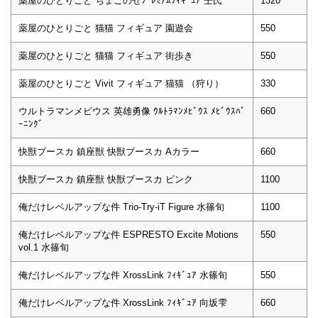
薬屋のひとりごと ちょこのせﾌﾟﾚﾐｱﾑﾌｨｷﾞｭｱ 壬氏
1320
薬屋のひとりごと 猫猫 フィギュア 園遊会
550
薬屋のひとりごと 猫猫 フィギュア 街歩き
550
薬屋のひとりごと Vivit フィギュア 猫猫 （狩り）
330
ウルトラマンメビウス 英雄勇像 ｳﾙﾄﾗﾏﾝﾒﾋﾞｳｽ ﾒﾋﾞｳｽﾊﾞ
660
ｰﾆﾝｸﾞ
快獣ブースカ 鎮座獣 快獣ブースカ Aカラー
660
快獣ブースカ 鎮座獣 快獣ブースカ ピンク
1100
俺だけレベルアップな件 Trio-Try-iT Figure 水篠旬
1100
俺だけレベルアップな件 ESPRESTO Excite Motions
550
vol.1 水篠旬
俺だけレベルアップな件 XrossLink ﾌｨｷﾞｭｱ 水篠旬
550
俺だけレベルアップな件 XrossLink ﾌｨｷﾞｭｱ 向坂雫
660