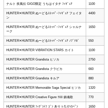
ナルト 疾風伝 GIGO限定 うちはイタチ ﾌｨｷﾞｭｱ
1100
HUNTER✕HUNTER ぬーどるｽﾄｯﾊﾟｰﾌｨｷﾞｭｱ フェイタ
4400
ン
HUNTER✕HUNTER ぬーどるｽﾄｯﾊﾟｰﾌｨｷﾞｭｱ シャルナ
1650
ーク
HUNTER✕HUNTER ぬーどるｽﾄｯﾊﾟｰﾌｨｷﾞｭｱ ﾉﾌﾞﾅｶﾞ
550
HUNTER✕HUNTER VIBRATION STARS カイト
1100
HUNTER✕HUNTER Grandista ヒソカ
2750
HUNTER✕HUNTER Grandista クラピカ
660
HUNTER✕HUNTER Grandista キルア
880
HUNTER✕HUNTER Memorable Saga Special ヒソカ
1320
HUNTER✕HUNTER Creative Figure ｸﾛﾛ 鎮魂歌
770
HUNTER✕HUNTER ﾌｨｸﾞﾗｲﾌ ｺﾞﾝ ありったけのﾍﾟﾝ
1650