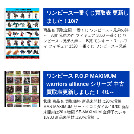
ワンピース一番くじ買取表 更新し
ました！10/7
商品名 買取金額 一番くじ ワンピース～兄弟の絆
～ A賞 兄弟の絆 フィギュア 3850 一番くじ ワ
ンピース～兄弟の絆～ B賞 モンキー・D・ルフ
ィ フィギュア 1320 一番くじ ワンピース～兄弟
…
ワンピース P.O.P MAXIMUM
warriors alliance シリーズ 中古
買取表更新しました！ 4/1～
状態 商品名 買取価格 新品未開封は20％増額
MAS-MAXIMUM サー・クロコダイル 18700 新品
未開封は20％増額 SE-MAXIMUM 金獅子のシキ
18700 新品未開封は20％増額 …