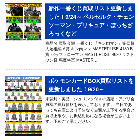
新作一番くじ買取リスト更新しま
した！9/24～ ベルセルク・チェン
ソーマン・プリキュア・ぼっちざ
ろっくなど
商品名 買取金額 一番くじ 『キン肉マン』完璧超
人始祖編 A賞 キン肉マン MASTERLISE 4180 B
賞 バッファローマン MASTERLISE 4620 ラスト
ワン賞 悪魔将軍 MASTER …
ポケモンカードBOX買取リストを
更新しました！9/20～
未開封・美品・シュリンク付きの店頭・アプリ会
員様の買取価格を表示しております。 当日であ
っても在庫により予告なく金額が上下する場合と
買取上限や、お振込対応になる場合がございま
す。予めご了承ください。