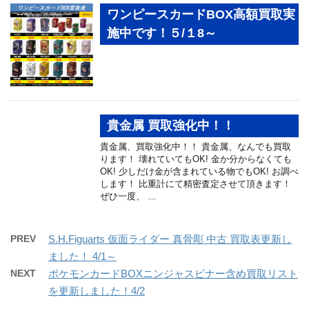
ワンピースカードBOX高額買取実
施中です！５/１8～
貴金属 買取強化中！！
貴金属、買取強化中！！ 貴金属、なんでも買取
ります！ 壊れていてもOK! 金か分からなくても
OK! 少しだけ金が含まれている物でもOK! お調べ
します！ 比重計にて精密査定させて頂きます！
ぜひ一度、 …
PREV
S.H.Figuarts 仮面ライダー 真骨彫 中古 買取表更新し
ました！ 4/1～
NEXT
ポケモンカードBOXニンジャスピナー含め買取リスト
を更新しました！4/2