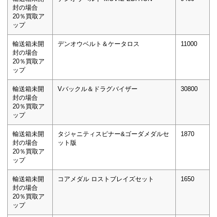
封の場合
20％買取ア
ップ
輸送箱未開
デンオウベルト＆ケータロス
11000
封の場合
20％買取ア
ップ
輸送箱未開
Vバックル＆ドラグバイザー
30800
封の場合
20％買取ア
ップ
輸送箱未開
タジャニティスピナー&ゴーダメダルセ
1870
封の場合
ット版
20％買取ア
ップ
輸送箱未開
コアメダル ロストブレイズセット
1650
封の場合
20％買取ア
ップ