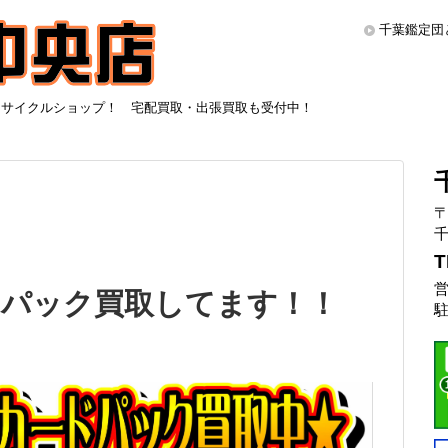
千葉鑑定団
リサイクルショップ！ 宅配買取・出張買取も受付中！
〒
千
T
営
ドパック買取してます！！
駐