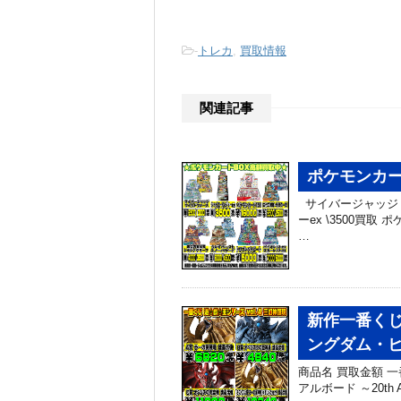
-
トレカ
,
買取情報
関連記事
ポケモンカー
サイバージャッジ ￥
ーex \3500買取 
…
新作一番くじ
ングダム・
商品名 買取金額 一番
アルボード ～20th A