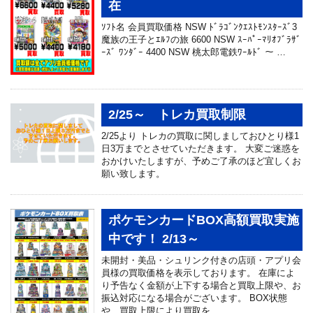
在
ｿﾌﾄ名 会員買取価格 NSW ﾄﾞﾗｺﾞﾝｸｴｽﾄﾓﾝｽﾀｰｽﾞ3
魔族の王子とｴﾙﾌの旅 6600 NSW ｽｰﾊﾟｰﾏﾘｵﾌﾞﾗｻﾞ
ｰｽﾞ ﾜﾝﾀﾞｰ 4400 NSW 桃太郎電鉄ﾜｰﾙﾄﾞ ～ …
2/25～ トレカ買取制限
2/25より トレカの買取に関しましておひとり様1
日3万までとさせていただきます。 大変ご迷惑を
おかけいたしますが、予めご了承のほど宜しくお
願い致します。
ポケモンカードBOX高額買取実施
中です！ 2/13～
未開封・美品・シュリンク付きの店頭・アプリ会
員様の買取価格を表示しております。 在庫によ
り予告なく金額が上下する場合と買取上限や、お
振込対応になる場合がございます。 BOX状態
や、買取上限により買取を …