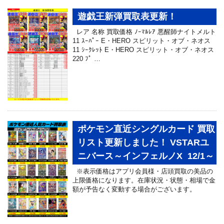
遊戯王新弾買取表更新！
レア 名称 買取価格 ﾉｰﾏﾙﾚｱ 悪醒師ナイトメルト
11 ｽｰﾊﾟｰ E・HERO スピリット・オブ・ネオス
11 ｼｰｸﾚｯﾄ E・HERO スピリット・オブ・ネオス
220 ﾌﾟ …
ポケモン直近シングルカード 買取
リスト更新しました！ VSTARユ
ニバース～インフェルノX 12/1～
※表示価格はアプリ会員様・店頭買取の美品の
上限価格になります。在庫状況・状態・相場で金
額が予告なく変動する場合がございます。