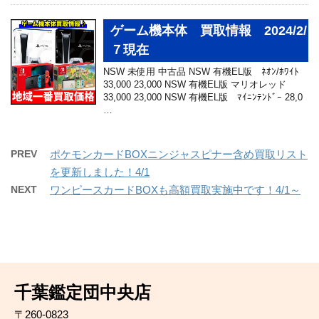
ゲーム機本体 買取情報 2024/2/
７現在
NSW 未使用 中古品 NSW 有機EL版 ﾈｵﾝ/ﾎﾜｲﾄ
33,000 23,000 NSW 有機EL版 マリオレッド
33,000 23,000 NSW 有機EL版 ﾏｲﾆﾝﾃﾝﾄﾞｰ 28,0
…
PREV
ポケモンカードBOXニンジャスピナー含め買取リスト
を更新しました！4/1
NEXT
ワンピースカードBOXも高額買取実施中です！4/1～
千葉鑑定団中央店
〒260-0823