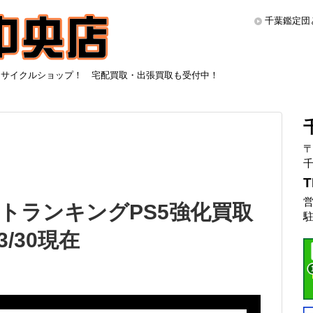
千葉鑑定団
リサイクルショップ！ 宅配買取・出張買取も受付中！
〒
千
T
営
トランキングPS5強化買取
駐
/30現在