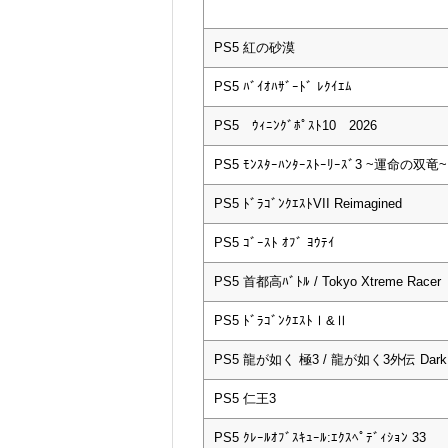
PS5 紅の砂漠
PS5 ﾊﾞｲｵﾊｻﾞｰﾄﾞ ﾚｸｲｴﾑ
PS5 ｳｨﾆﾝｸﾞﾎﾟｽﾄ10 2026
PS5 ﾓﾝｽﾀｰﾊﾝﾀｰｽﾄｰﾘｰｽﾞ3 ~運命の双竜~
PS5 ﾄﾞﾗｺﾞﾝｸｴｽﾄVII Reimagined
PS5 ｺﾞｰｽﾄ ｵﾌﾞ ﾖｳﾃｲ
PS5 首都高ﾊﾞﾄﾙ / Tokyo Xtreme Racer
PS5 ﾄﾞﾗｺﾞﾝｸｴｽﾄⅠ&Ⅱ
PS5 龍が如く 極3 / 龍が如く3外伝 Dark 
PS5 仁王3
PS5 ｸﾚｰﾙｵﾌﾞｽｷｭｰﾙ:ｴｸｽﾍﾟﾃﾞｨｼｮﾝ 33