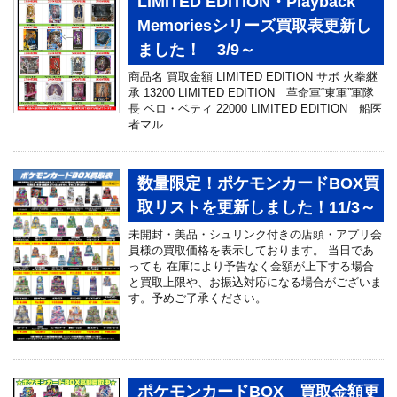
LIMITED EDITION・Playback
Memoriesシリーズ買取表更新し
ました！ 3/9～
商品名 買取金額 LIMITED EDITION サボ 火拳継
承 13200 LIMITED EDITION 革命軍“東軍”軍隊
長 ベロ・ベティ 22000 LIMITED EDITION 船医
者マル …
数量限定！ポケモンカードBOX買
取リストを更新しました！11/3～
未開封・美品・シュリンク付きの店頭・アプリ会
員様の買取価格を表示しております。 当日であ
っても 在庫により予告なく金額が上下する場合
と買取上限や、お振込対応になる場合がございま
す。予めご了承ください。
ポケモンカードBOX 買取金額更