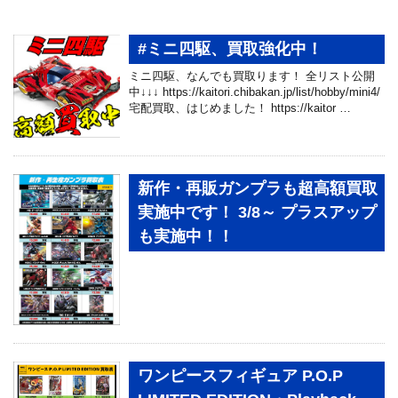
#ミニ四駆、買取強化中！
ミニ四駆、なんでも買取ります！ 全リスト公開
中↓↓↓ https://kaitori.chibakan.jp/list/hobby/mini4/
宅配買取、はじめました！ https://kaitor …
新作・再販ガンプラも超高額買取
実施中です！ 3/8～ プラスアップ
も実施中！！
ワンピースフィギュア P.O.P