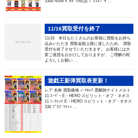
3300 NSW ｾﾞﾙﾀﾞの伝説 ﾌﾞﾚｽｵﾌﾞｻ …
11/16買取受付を終了
11/16 本日もたくさんのお客様に買取をお持ち
込みいただき 買取金額上限に達したため、 買取
受付を終了させて​​いただきます。 お客様には大
変ご迷惑をおかけしておりますが、 ご理解の程
よろしくお願い …
遊戯王新弾買取表更新！
レア 名称 買取価格 ﾉｰﾏﾙﾚｱ 悪醒師ナイトメルト
11 ｽｰﾊﾟｰ E・HERO スピリット・オブ・ネオス
11 ｼｰｸﾚｯﾄ E・HERO スピリット・オブ・ネオス
330 ﾌﾟﾘｽﾞﾏﾃｨｯ …