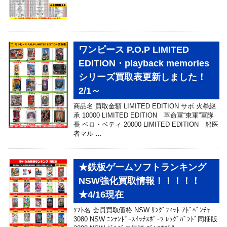
ワンピース P.O.P LIMITED
EDITION・playback memories
シリーズ買取表更新しました！
2/1～
商品名 買取金額 LIMITED EDITION サボ 火拳継
承 10000 LIMITED EDITION 革命軍“東軍”軍隊
長 ベロ・ベティ 20000 LIMITED EDITION 船医
者マル …
★鉄板ゲームソフトランキング
NSW強化買取情報！！！！！
★4/16現在
ｿﾌﾄ名 会員買取価格 NSW ﾘﾝｸﾞﾌｨｯﾄ ｱﾄﾞﾍﾞﾝﾁｬｰ
3080 NSW ﾆﾝﾃﾝﾄﾞｰｽｲｯﾁｽﾎﾟｰﾂ ﾚｯｸﾞﾊﾞﾝﾄﾞ同梱版