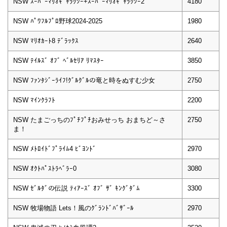
NSW ｽｰﾊﾟｰﾏﾘｵｷﾞｬﾗｸｼｰ+ｽｰﾊﾟｰﾏﾘｵｷﾞｬﾗｸｼｰ2
4180
NSW ﾊﾟﾜﾌﾙﾌﾟﾛ野球2024-2025
1980
NSW ﾏﾘｵｶｰﾄ8 ﾃﾞﾗｯｸｽ
2640
NSW ﾃｲﾙｽﾞ ｵﾌﾞ ﾍﾞﾙｾﾘｱ ﾘﾏｽﾀｰ
3850
NSW ﾌｧﾝﾀｼﾞｰﾗｲﾌ!ｸﾞﾙｸﾞﾙの竜と時をぬすむ少女
2750
NSW ﾏｲﾝｸﾗﾌﾄ
2200
NSW たまごっちのﾌﾟﾁﾌﾟﾁおみせっち おまちど～さ
2750
ま！
NSW ﾒﾄﾛｲﾄﾞﾌﾟﾗｲﾑ4 ﾋﾞﾖﾝﾄﾞ
2970
NSW ｵｸﾄﾊﾟｽﾄﾗﾍﾞﾗｰ0
3080
NSW ｾﾞﾙﾀﾞの伝説 ﾃｨｱｰｽﾞ ｵﾌﾞ ｻﾞ ｷﾝｸﾞﾀﾞﾑ
3300
NSW 牧場物語 Lets！風のｸﾞﾗﾝﾄﾞﾊﾞｻﾞｰﾙ
2970