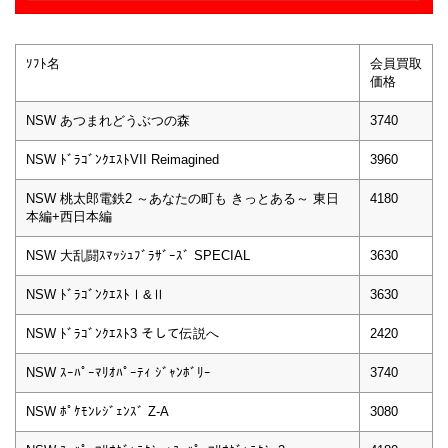
ｿﾌﾄ名
会員買取
価格
NSW あつまれどうぶつの森
3740
NSW ﾄﾞﾗｺﾞﾝｸｴｽﾄVII Reimagined
3960
NSW 桃太郎電鉄2 ～あなたの町も きっとある～ 東日
4180
本編+西日本編
NSW 大乱闘ｽﾏｯｼｭﾌﾞﾗｻﾞｰｽﾞ SPECIAL
3630
NSW ﾄﾞﾗｺﾞﾝｸｴｽﾄⅠ&Ⅱ
3630
NSW ﾄﾞﾗｺﾞﾝｸｴｽﾄ3 そして伝説へ
2420
NSW ｽｰﾊﾟｰﾏﾘｵﾊﾟｰﾃｨ ｼﾞｬﾝﾎﾞﾘｰ
3740
NSW ﾎﾟｹﾓﾝﾚｼﾞｪﾝｽﾞ Z-A
3080