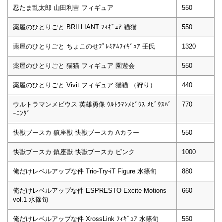
忍たま乱太郎 山田利吉 フィギュア
550
薬屋のひとりごと BRILLIANT ﾌｨｷﾞｭｱ 猫猫
550
薬屋のひとりごと ちょこのせﾌﾟﾚﾐｱﾑﾌｨｷﾞｭｱ 壬氏
1320
薬屋のひとりごと 猫猫 フィギュア 園遊会
550
薬屋のひとりごと Vivit フィギュア 猫猫 （狩り）
440
ウルトラマンメビウス 英雄勇像 ｳﾙﾄﾗﾏﾝﾒﾋﾞｳｽ ﾒﾋﾞｳｽﾊﾞ
770
ｰﾆﾝｸﾞ
快獣ブースカ 鎮座獣 快獣ブースカ Aカラー
550
快獣ブースカ 鎮座獣 快獣ブースカ ピンク
1000
俺だけレベルアップな件 Trio-Try-iT Figure 水篠旬
880
俺だけレベルアップな件 ESPRESTO Excite Motions
660
vol.1 水篠旬
俺だけレベルアップな件 XrossLink ﾌｨｷﾞｭｱ 水篠旬
550