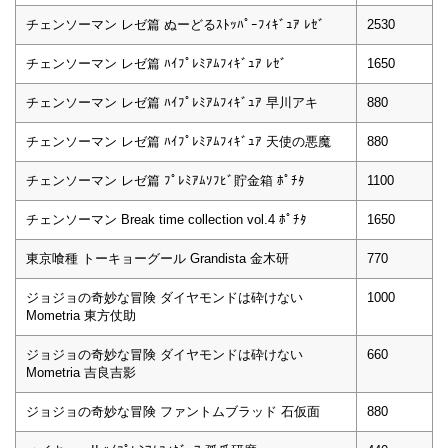
チェンソーマン レゼ篇 ぬーどるｽﾄｯﾊﾟｰﾌｨｷﾞｭｱ ﾚｾﾞ
2530
チェンソーマン レゼ篇 ﾊｲﾌﾟﾚﾐｱﾑﾌｨｷﾞｭｱ ﾚｾﾞ
1650
チェンソーマン レゼ篇 ﾊｲﾌﾟﾚﾐｱﾑﾌｨｷﾞｭｱ 早川アキ
880
チェンソーマン レゼ篇 ﾊｲﾌﾟﾚﾐｱﾑﾌｨｷﾞｭｱ 天使の悪魔
880
チェンソーマン レゼ篇 ﾌﾟﾚﾐｱﾑｿﾌﾋﾞ貯金箱 ﾎﾟﾁﾀ
1100
チェンソーマン Break time collection vol.4 ﾎﾟﾁﾀ
1650
東京喰種 トーキョーグール Grandista 金木研
770
ジョジョの奇妙な冒険 ダイヤモンドは砕けない
1000
Mometria 東方仗助
ジョジョの奇妙な冒険 ダイヤモンドは砕けない
660
Mometria 吉良吉影
ジョジョの奇妙な冒険 ファントムブラッド 石仮面
880