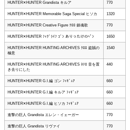
HUNTER✕HUNTER Grandista キルア
770
HUNTER✕HUNTER Memorable Saga Special ヒソカ
1320
HUNTER✕HUNTER Creative Figure ｸﾛﾛ 鎮魂歌
770
HUNTER✕HUNTER ﾌｨｸﾞﾗｲﾌ ｺﾞﾝ ありったけのﾍﾟﾝ
1650
HUNTER✕HUNTER HUNTING ARCHIVES ｸﾛﾛ 盗賊の
1540
極意
HUNTER✕HUNTER HUNTING ARCHIVES ﾈﾃﾛ 音を置
440
き去りにした
HUNTER✕HUNTER G.I.編 ゴン ﾌｨｷﾞｭｱ
660
HUNTER✕HUNTER G.I.編 キルア ﾌｨｷﾞｭｱ
660
HUNTER✕HUNTER G.I.編 ヒソカ ﾌｨｷﾞｭｱ
660
進撃の巨人 Grandista エレン・イェーガー
770
進撃の巨人 Grandista リヴァイ
770