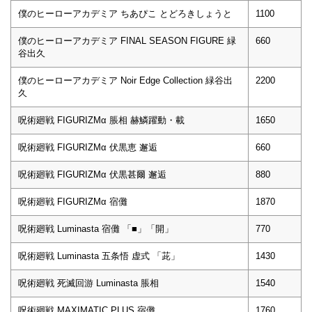
僕のヒーローアカデミア ちあぴこ とどろきしょうと
1100
僕のヒーローアカデミア FINAL SEASON FIGURE 緑
660
谷出久
僕のヒーローアカデミア Noir Edge Collection 緑谷出
2200
久
呪術廻戦 FIGURIZMα 脹相 赫鱗躍動・載
1650
呪術廻戦 FIGURIZMα 伏黒恵 邂逅
660
呪術廻戦 FIGURIZMα 伏黒甚爾 邂逅
880
呪術廻戦 FIGURIZMα 宿儺
1870
呪術廻戦 Luminasta 宿儺 「■」「開」
770
呪術廻戦 Luminasta 五条悟 虚式 「茈」
1430
呪術廻戦 死滅回游 Luminasta 脹相
1540
呪術廻戦 MAXIMATIC PLUS 宿儺
1760