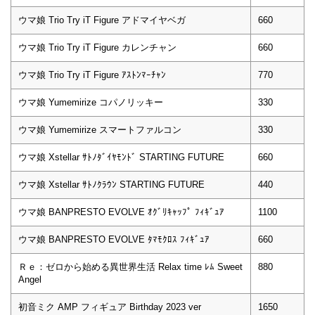
ウマ娘 Trio Try iT Figure アドマイヤベガ
660
ウマ娘 Trio Try iT Figure カレンチャン
660
ウマ娘 Trio Try iT Figure ｱｽﾄﾝﾏｰﾁｬﾝ
770
ウマ娘 Yumemirize コパノリッキー
330
ウマ娘 Yumemirize スマートファルコン
330
ウマ娘 Xstellar ｻﾄﾉﾀﾞｲﾔﾓﾝﾄﾞ STARTING FUTURE
660
ウマ娘 Xstellar ｻﾄﾉｸﾗｳﾝ STARTING FUTURE
440
ウマ娘 BANPRESTO EVOLVE ｵｸﾞﾘｷｬｯﾌﾟ ﾌｨｷﾞｭｱ
1100
ウマ娘 BANPRESTO EVOLVE ﾀﾏﾓｸﾛｽ ﾌｨｷﾞｭｱ
660
Ｒｅ：ゼロから始める異世界生活 Relax time ﾚﾑ Sweet
880
Angel
初音ミク AMP フィギュア Birthday 2023 ver
1650