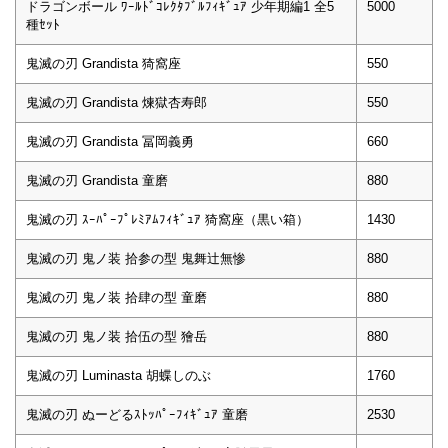
ドラゴンボール ﾜｰﾙﾄﾞｺﾚｸﾀﾌﾞﾙﾌｨｷﾞｭｱ 少年期編1 全5
5000
種ｾｯﾄ
鬼滅の刃 Grandista 猗窩座
550
鬼滅の刃 Grandista 煉獄杏寿郎
550
鬼滅の刃 Grandista 冨岡義勇
660
鬼滅の刃 Grandista 童磨
880
鬼滅の刃 ｽｰﾊﾟｰﾌﾟﾚﾐｱﾑﾌｨｷﾞｭｱ 猗窩座（黒い箱）
1430
鬼滅の刃 鬼ノ装 拾参の型 鬼舞辻無惨
880
鬼滅の刃 鬼ノ装 拾肆の型 童磨
880
鬼滅の刃 鬼ノ装 拾伍の型 獪岳
880
鬼滅の刃 Luminasta 胡蝶しのぶ
1760
鬼滅の刃 ぬーどるｽﾄｯﾊﾟｰﾌｨｷﾞｭｱ 童磨
2530