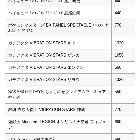
ハイキュー!! ﾊｲﾌﾟﾚﾐｱﾑﾌｨｷﾞｭｱ 孤爪研磨
440
ハイキュー!! ﾊｲﾌﾟﾚﾐｱﾑﾌｨｷﾞｭｱ 黒尾鉄朗
440
ポケモンマスターズ EX PANEL SPECTACLE ｱﾙｺｽｼﾛﾅ
770
&ﾒｶﾞｶﾞﾌﾞﾘｱｽ
ガチアクタ VIBRATION STARS ルド
1320
ガチアクタ VIBRATION STARS ザンカ
1650
ガチアクタ VIBRATION STARS エンジン
660
ガチアクタ VIBRATION STARS リヨウ
1320
SAKAMOTO DAYS ちょこのせプレミアムフィギュア
550
神々廻
銀魂 吉原大炎上 VIBRATION STARS 神威
770
遊戯王 Monsters LEGION オシリスの天空竜 フィギュ
660
ア
刃牙 Grandista 範馬勇次郎
660