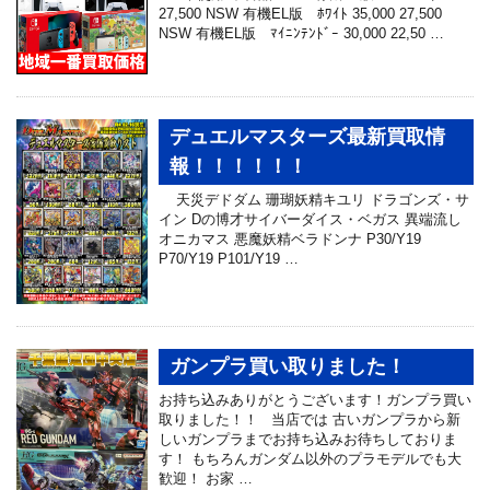
27,500 NSW 有機EL版 ﾎﾜｲﾄ 35,000 27,500
NSW 有機EL版 ﾏｲﾆﾝﾃﾝﾄﾞｰ 30,000 22,50 …
デュエルマスターズ最新買取情
報！！！！！！
天災デドダム 珊瑚妖精キユリ ドラゴンズ・サ
イン Dの博才サイバーダイス・ベガス 異端流し
オニカマス 悪魔妖精ベラドンナ P30/Y19
P70/Y19 P101/Y19 …
ガンプラ買い取りました！
お持ち込みありがとうございます！ガンプラ買い
取りました！！ 当店では 古いガンプラから新
しいガンプラまでお持ち込みお待ちしておりま
す！ もちろんガンダム以外のプラモデルでも大
歓迎！ お家 …