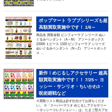
ポップマート ラブブシリーズも超
高額買取実施中です！ 1/6～
商品名 買取金額 ピンフォーラブ シリーズ ぬい
ぐるみペンダント（A～M） アソートボックス
22000 １ピース 1320 ピンフォーラブ シリーズ
ぬいぐるみペンダント（N～Z） アソートボック
ス …
新作！めじるしアクセサリー 超高
額買取実施中です！！ 7/25～ ヨ
ッシー・サンリオ・ちいかわ3・
呪術廻戦など
※買取リスト商品は必ず仕分けてお持ちくださ
い。 ※「スーパーマリオ めじるしアクセサリー
～ヨッシーコレクション～」は、たまご型カプセ