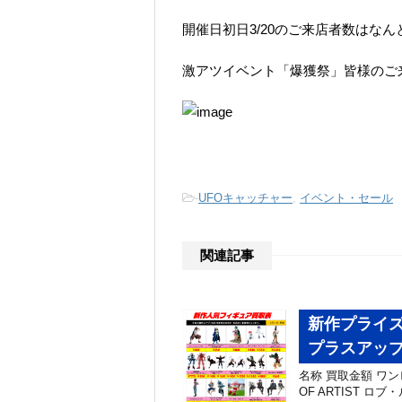
開催日初日3/20のご来店者数はなん
激アツイベント「爆獲祭」皆様のご
-
UFOキャッチャー
,
イベント・セール
関連記事
新作プライズ
プラスアッ
名称 買取金額 ワンピー
OF ARTIST ロブ・ル