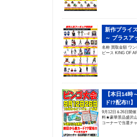
新作プライズ
～ プラスア
名称 買取金額 ワンピー
ピース KING OF A
【本日14時
ド!?配布!!】
9月12日＆26日開
料★豪華景品盛沢山
コーナーで当選チャ