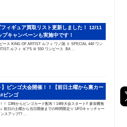
フィギュア買取リスト更新しました！ 12/11
ップキャンペーンも実施中です！
ス KING OF ARTIST ルフィ ワノ国 Ⅱ SPECIAL 440 ワン
RTIST ルフィ ギア5 Ⅲ 550 ワンピース BA …
～】ビンゴ大会開催！！【前日土曜から裏カー
 #ビンゴ
催！！ 13時からビンゴカード配布！14時大会スタート!! 参加費無
♪ 前日の土曜から当日開催までの時間限定☆ UFOキャッチャー
ンスアップ!? …