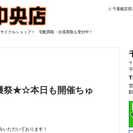
千葉鑑定団
リサイクルショップ！ 宅配買取・出張買取も受付中！
〒
千
T
営
獲祭★☆本日も開催ちゅ
駐
みいただいております！